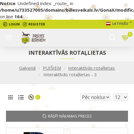
Notice
: Undefined index: _route_ in
/home/u733527005/domains/billesveikals.lv/GonaX/modific
on line
164
LATVIEŠU
LOGIN
REGISTER
0
INTERAKTĪVĀS ROTAĻLIETAS
Galvenā
PUIŠIEM
Interaktīvās rotaļlietas
Interaktīvās rotaļlietas - 3
0
RĀDĪT NĀKAMAS PRECES