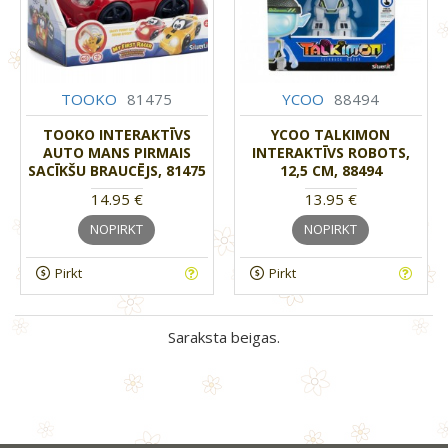
TOOKO
81475
YCOO
88494
TOOKO INTERAKTĪVS
YCOO TALKIMON
AUTO MANS PIRMAIS
INTERAKTĪVS ROBOTS,
SACĪKŠU BRAUCĒJS, 81475
12,5 CM, 88494
14.95 €
13.95 €
NOPIRKT
NOPIRKT
Pirkt
Pirkt
Saraksta beigas.