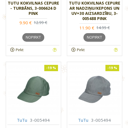
TUTU KOKVILNAS CEPURE
TUTU KOKVILNAS CEPURE
- TURBĀNS, 3-006624 D
AR NADZIŅU/KEPONS UN
PINK
UV+30 AIZSARDZĪBU, 3-
005488 PINK
9.90 €
12.99 €
11.90 €
14.99 €
NOPIRKT
NOPIRKT
Pirkt
Pirkt
-19 %
-19 %
TuTu
3-005494
TuTu
3-005494