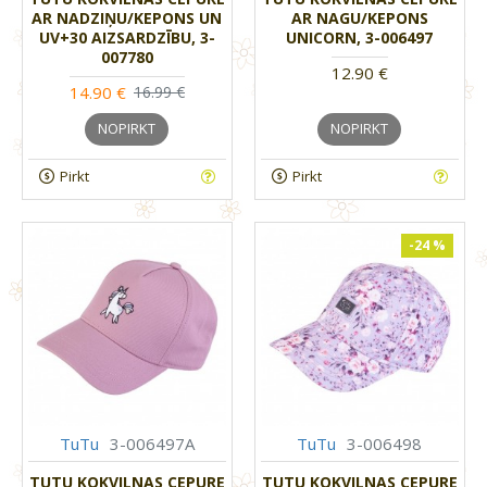
AR NADZIŅU/KEPONS UN
AR NAGU/KEPONS
UV+30 AIZSARDZĪBU, 3-
UNICORN, 3-006497
007780
12.90 €
14.90 €
16.99 €
NOPIRKT
NOPIRKT
Pirkt
Pirkt
-24 %
TuTu
3-006497A
TuTu
3-006498
TUTU KOKVILNAS CEPURE
TUTU KOKVILNAS CEPURE