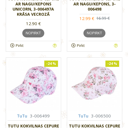
AR NAGU/KEPONS
AR NAGU/KEPONS, 3-
UNICORN, 3-006497A
006498
KRĀSA VECROZĀ
12.99 €
16.99 €
12.90 €
NOPIRKT
NOPIRKT
Pirkt
Pirkt
-24 %
-24 %
TuTu
3-006499
TuTu
3-006500
TUTU KOKVILNAS CEPURE
TUTU KOKVILNAS CEPURE