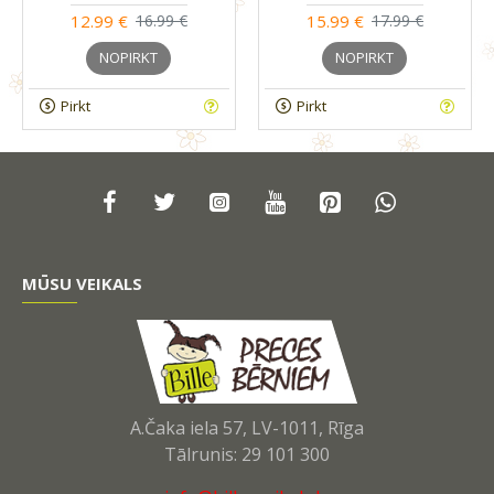
12.99 €
15.99 €
16.99 €
17.99 €
NOPIRKT
NOPIRKT
Pirkt
Pirkt
MŪSU VEIKALS
A.Čaka iela 57, LV-1011, Rīga
Tālrunis: 29 101 300