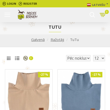
LOGIN
REGISTER
LATVIEŠU
0
TUTU
Galvenā
Ražotāji
TuTu
0
-27 %
-27 %