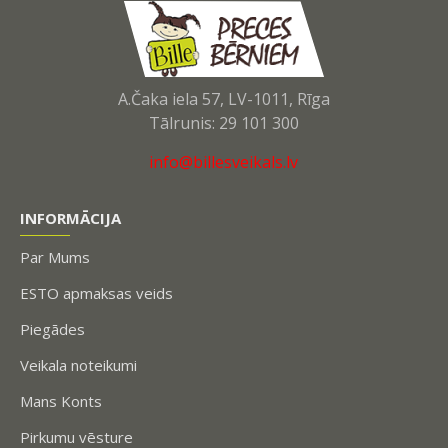
A.Čaka iela 57, LV-1011, Rīga
Tālrunis: 29 101 300
info@billesveikals.lv
INFORMĀCIJA
Par Mums
ESTO apmaksas veids
Piegādes
Veikala noteikumi
Mans Konts
Pirkumu vēsture