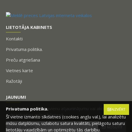
LIETOTĀJA KABINETS
Kontakti
Privatuma politika.
Preču atgriešana
Vietnes karte
Ražotāji
JAUNUMI
Nepalaidiet garām nevienu atjauninājumu vai akciju,
Privatuma politika.
AIZVĒRT
reģistrējoties mūsu biļetenā.
Šī vietne izmanto sīkdatnes (cookies angļu val.), lai analizētu
mūsu datplūsmu, uzlabotu satura kvalitāti, pielāgotu saturu
NOSŪTĪT
lietotāju vajadzībām un optimizētu tās darbību.