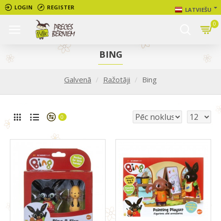
LOGIN
REGISTER
LATVIEŠU
0
BING
Galvenā
Ražotāji
Bing
0