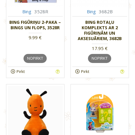
Bing
3528R
Bing
3682B
BING FIGŪRIŅU 2-PAKA –
BING ROTAĻU
BINGS UN FLOPS, 3528R
KOMPLEKTS AR 2
FIGŪRIŅĀM UN
9.99 €
AKSESUĀRIEM, 3682B
17.95 €
NOPIRKT
NOPIRKT
Pirkt
Pirkt