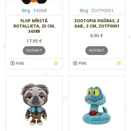
Bing
3438B
Bing
ZOTP0001
FLOP MĪKSTĀ
ZOOTOPIA FIGŪRAS, 2
ROTAĻLIETA, 23 CM,
GAB., 5 CM, ZOTP0001
3438B
8.90 €
17.90 €
NOPIRKT
NOPIRKT
Pirkt
Pirkt