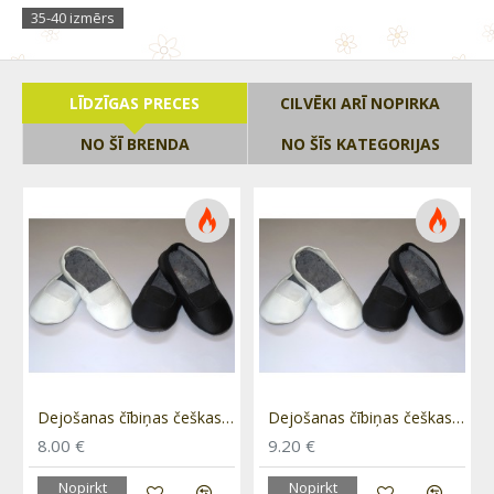
35-40 izmērs
37 - 24cm
38 - 25cm
LĪDZĪGAS PRECES
CILVĒKI ARĪ NOPIRKA
39 - 25,5cm
NO ŠĪ BRENDA
NO ŠĪS KATEGORIJAS
40 - 26cm
Akcijas cena attiecas tikai uz pasūtījumiem ineterneta
vietnē
s, 25,5-29izmērs
Dejošanas čībiņas češkas melnas un baltas, 30-34,5 izmērs
Dejošanas čībiņas češkas melnas un baltas, 41-45 izmērs
8.00 €
9.20 €
Nopirkt
Nopirkt