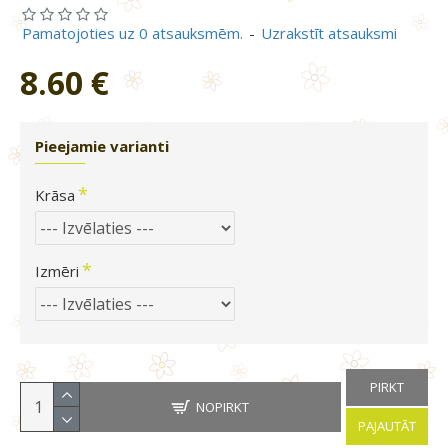
Pamatojoties uz 0 atsauksmēm.
-
Uzrakstīt atsauksmi
8.60 €
Pieejamie varianti
Krāsa
Izmēri
PIRKT
NOPIRKT
PAJAUTĀT