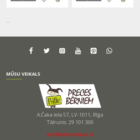
. .
MŪSU VEIKALS
A.Čaka iela 57, LV-1011, Rīga
Tālrunis: 29 101 300
info@billesveikals.lv