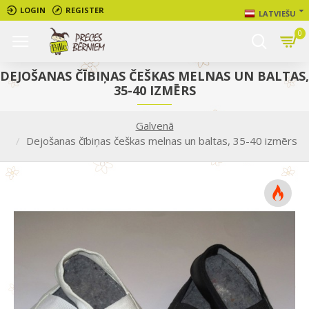
LOGIN
REGISTER
LATVIEŠU
0
DEJOŠANAS ČĪBIŅAS ČEŠKAS MELNAS UN BALTAS,
35-40 IZMĒRS
Galvenā
Dejošanas čībiņas češkas melnas un baltas, 35-40 izmērs