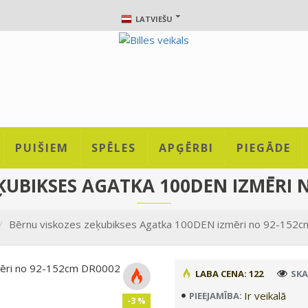
LATVIEŠU
PUIŠIEM
SPĒLES
APĢĒRBI
PIEGĀDE
ĶUBIKSES AGATKA 100DEN IZMĒRI 
Bērnu viskozes zeķubikses Agatka 100DEN izmēri no 92-152
LABA CENA: 122
SKA
Ir veikalā
PIEEJAMĪBA:
-3 %