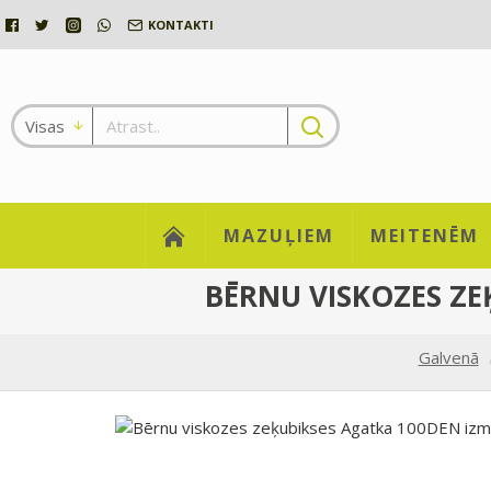
KONTAKTI
Visas
MAZUĻIEM
MEITENĒM
BĒRNU VISKOZES ZE
Galvenā