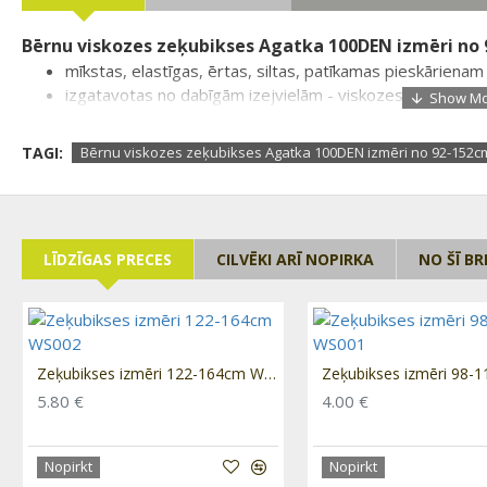
Bērnu viskozes zeķubikses Agatka 100DEN izmēri no
mīkstas, elastīgas, ērtas, siltas, patīkamas pieskārienam
izgatavotas no dabīgām izejvielām - viskozes, kombināci
necaurspīdīgas, matētas
stilīgas, - pateicoties rievotajam rakstam
TAGI:
Bērnu viskozes zeķubikses Agatka 100DEN izmēri no 92-152
pieejami ap 30 dažādu krāsu
sastāvs: VISKOZE 65%, poliamīds 31%, elastāns 4%..
Ražots ES.
LĪDZĪGAS PRECES
CILVĒKI ARĪ NOPIRKA
NO ŠĪ B
Zeķubikses izmēri 122-164cm WS002
5.80 €
4.00 €
Nopirkt
Nopirkt