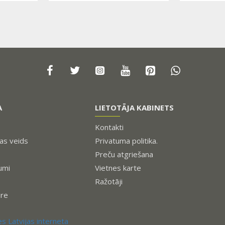
A
LIETOTĀJA KABINETS
Kontakti
s veids
Privatuma politika.
Preču atgriešana
umi
Vietnes karte
Ražotāji
ure