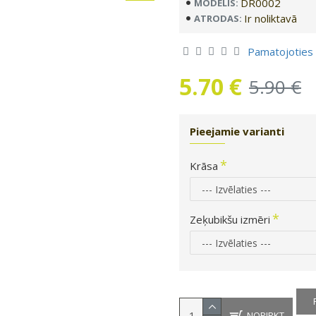
DR0002
MODELIS:
Ir noliktavā
ATRODAS:
Pamatojoties
5.70 €
5.90 €
Pieejamie varianti
Krāsa
Zeķubikšu izmēri
NOPIRKT