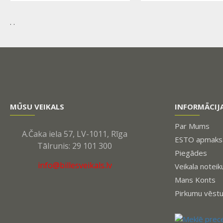
. .
MŪSU VEIKALS
INFORMĀCIJ
Par Mums
A.Čaka iela 57, LV-1011, Rīga
ESTO apmaksa
Tālrunis: 29 101 300
Piegādes
info@billesveikals.lv
Veikala noteik
Mans Konts
Pirkumu vēst