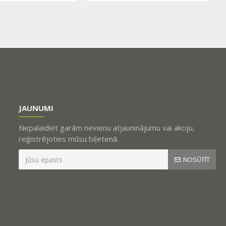
JAUNUMI
Nepalaidiet garām nevienu atjauninājumu vai akciju,
reģistrējoties mūsu biļetenā.
NOSŪTĪT