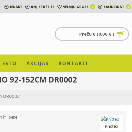
IENĀKT
REĢISTRĒTIES
VĒLMJU GROZS
SALĪDZINĀT
0
0
Preču 0 (0.00 € )
ESTO
AKCIJAS
KONTAKTI
NO 92-152CM DR0002
cm DR0002
TĪT: 5434
Knittex