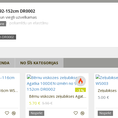
 92-152cm DR0002
 un viegli uzvelkamas
jā ar poliamīdu un elastānu
cm DR0002
RENDA
NO ŠĪS KATEGORIJAS
Zeķubikses izmēri 98-116cm WS001
-3 %
Bērnu viskozes zeķubikses Agatka 100DEN izmēri no 92-152cm DR0002
5.00 €
5.70 €
5.90 €
Nopirkt
Nopirkt