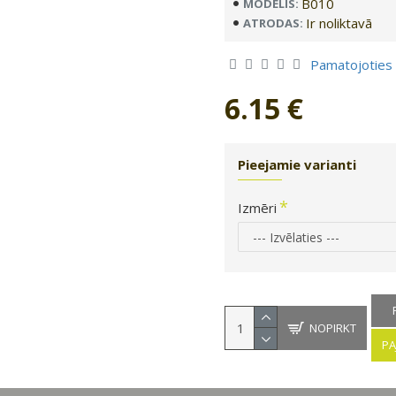
B010
MODELIS:
Ir noliktavā
ATRODAS:
Pamatojoties
6.15 €
Pieejamie varianti
Izmēri
NOPIRKT
PA