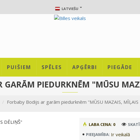
LATVIEŠU
PUIŠIEM
SPĒLES
APĢĒRBI
PIEGĀDE
R GARĀM PIEDURKNĒM "MŪSU MAZAI
Forbaby Bodijs ar garām piedurknēm "MŪSU MAZAIS, MĪĻAIS
LABA CENA: 0
SKATĪ
Ir veikalā
PIEEJAMĪBA: