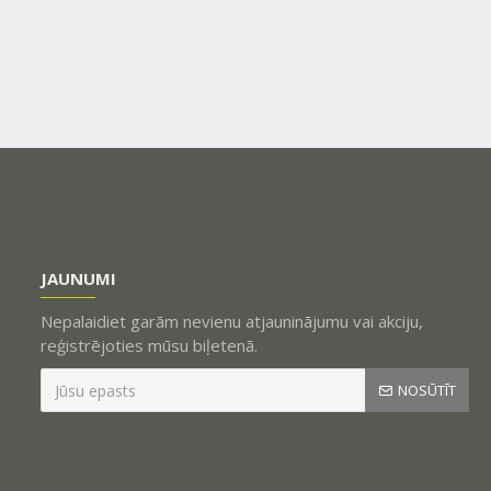
JAUNUMI
Nepalaidiet garām nevienu atjauninājumu vai akciju,
reģistrējoties mūsu biļetenā.
NOSŪTĪT