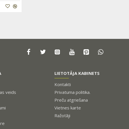
A
LIETOTĀJA KABINETS
Kontakti
s veids
Privatuma politika.
Preču atgriešana
umi
Vietnes karte
Ražotāji
ure