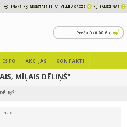
IENĀKT
REĢISTRĒTIES
VĒLMJU GROZS
SALĪDZINĀT
0
0
Preču 0 (0.00 € )
ESTO
AKCIJAS
KONTAKTI
S, MĪĻAIS DĒLIŅŠ"
 DĒLIŅŠ"
T: 1290