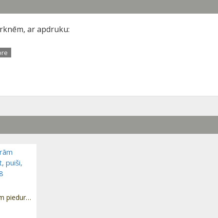
urknēm, ar apdruku:
Forbaby Bodijs ar garām piedurknēm "Atvainojiet, puiši, bet tētis saka, ka līdz 18 NEKĀDU randiņu"