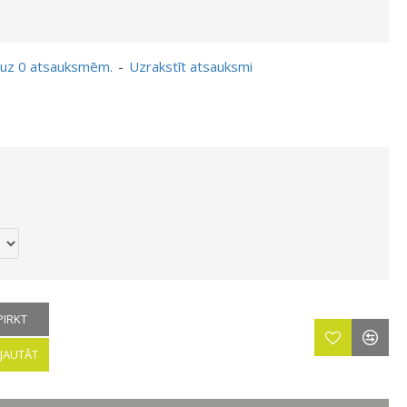
 uz 0 atsauksmēm.
-
Uzrakstīt atsauksmi
PIRKT
JAUTĀT