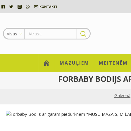
KONTAKTI
Visas
MAZUĻIEM
MEITENĒM
FORBABY BODIJS A
Galvenā