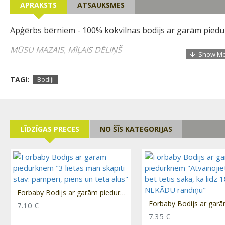
APRAKSTS
ATSAUKSMES
Apģērbs bērniem - 100% kokvilnas bodijs ar garām pied
MŪSU MAZAIS, MĪĻAIS DĒLIŅŠ
TAGI:
Bodiji
Lieliska dāvana jūsu mazulim!
LĪDZĪGAS PRECES
NO ŠĪS KATEGORIJAS
Forbaby Bodijs ar garām piedurknēm "3 lietas man skapītī stāv: pamperi, piens un tēta alus"
7.10 €
7.35 €