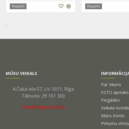
Nopirkt
Nopirkt
. .
MŪSU VEIKALS
INFORMĀCIJ
Par Mums
A.Čaka iela 57, LV-1011, Rīga
ESTO apmaksa
Tālrunis: 29 101 300
Piegādes
info@billesveikals.lv
Veikala noteik
Mans Konts
Pirkumu vēst