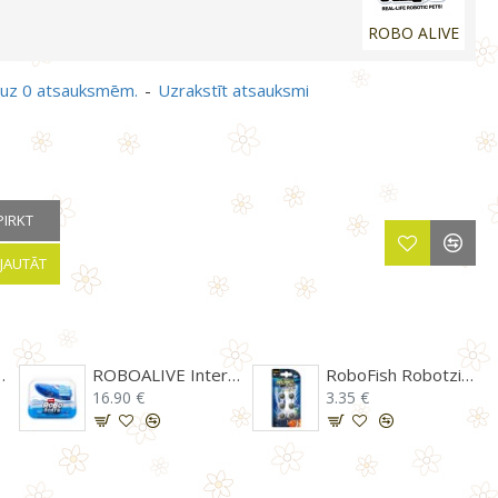
ROBO ALIVE
 uz 0 atsauksmēm.
-
Uzrakstīt atsauksmi
PIRKT
JAUTĀT
ta Dino Action, T-Rex, 7171
ROBOALIVE Interaktīvā rotaļlieta Robo laiva, 71117Z
RoboFish Robotzivs ēdiens (baterijas), 6 gb.
16.90 €
3.35 €