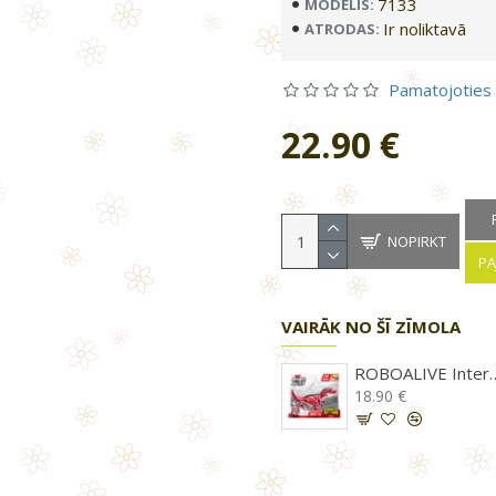
7133
MODELIS:
Ir noliktavā
ATRODAS:
Pamatojoties
22.90 €
NOPIRKT
PA
VAIRĀK NO ŠĪ ZĪMOLA
ROBOALIVE Interaktīvā rotaļlieta Robo laiva, 71117Z
RoboFish Robotzivs ēdiens (baterijas), 6 gb.
ROBOALIVE Interaktīvā rotaļlie
3.35 €
18.90 €