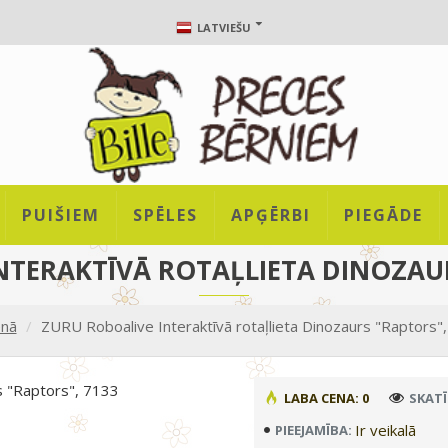
LATVIEŠU
PUIŠIEM
SPĒLES
APĢĒRBI
PIEGĀDE
NTERAKTĪVĀ ROTAĻLIETA DINOZAUR
enā
ZURU Roboalive Interaktīvā rotaļlieta Dinozaurs "Raptors"
LABA CENA: 0
SKATĪ
Ir veikalā
PIEEJAMĪBA: