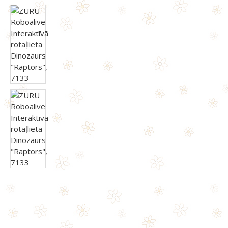
RoboFish Robotzivs ēdiens (baterijas), 6 gb.
ROBOALIVE Interaktīvā rotaļlieta Dino Action, T-Rex, 7171
18.90 €
16.90 €