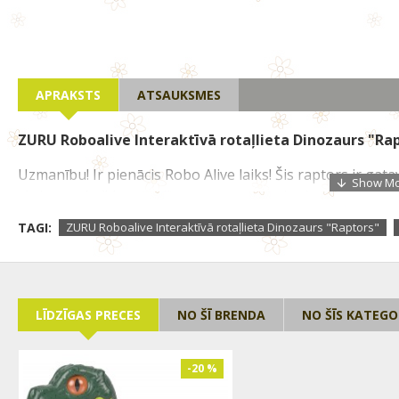
APRAKSTS
ATSAUKSMES
ZURU Roboalive Interaktīvā rotaļlieta Dinozaurs "Rap
Uzmanību! Ir pienācis Robo Alive laiks! Šis raptors ir gat
skrien un kož kā īsts dinozaurs, un tam ir aizsargbruņas! 
cīņām! Ar izcili reālistisko dizainu un inovatīvu robotu teh
TAGI:
ZURU Roboalive Interaktīvā rotaļlieta Dinozaurs "Raptors"
Apbruņojieties un sagatavojieties dinozauru kariem! Aliv
kas pārvietojas un darbojas gluži kā īsti! Tie nav vienkārši 
Baterijas tips AAA/LR3 (nav iekļautas)
LĪDZĪGAS PRECES
NO ŠĪ BRENDA
NO ŠĪS KATEGO
-20 %