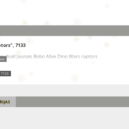
tors", 7133
avs cīņai! Jaunais Robo Alive Dino Wars raptors
Turklāt tas ir aprīkots ar īstu šaujamieroci visām
noloģiju šis raptors pārspēj visus citus plēsējus.
7133
e piedāvā funkcionējošus robotizētus dzīvniekus,
dzīvi, tie ir Robo Alive!
RIJAS