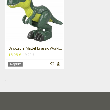
Dinozaurs Mattel Jurassic World Camp Cretaceous XL Dino T-Rex GWP06
15.95 €
19.90 €
Nopirkt
. .