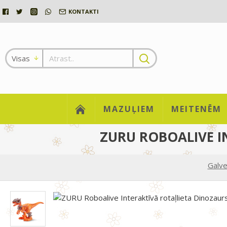
KONTAKTI
Visas
MAZUĻIEM
MEITENĒM
ZURU ROBOALIVE I
Galv