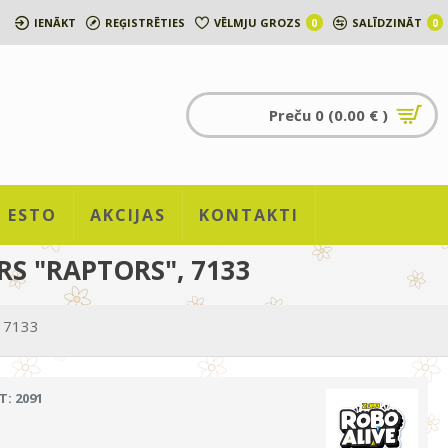
IENĀKT
REĢISTRĒTIES
VĒLMJU GROZS
SALĪDZINĀT
0
0
Preču 0 (0.00 € )
ESTO
AKCIJAS
KONTAKTI
S "RAPTORS", 7133
, 7133
T: 2091