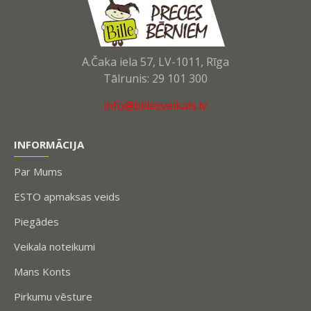
A.Čaka iela 57, LV-1011, Rīga
Tālrunis: 29 101 300
info@billesveikals.lv
INFORMĀCIJA
Par Mums
ESTO apmaksas veids
Piegādes
Veikala noteikumi
Mans Konts
Pirkumu vēsture