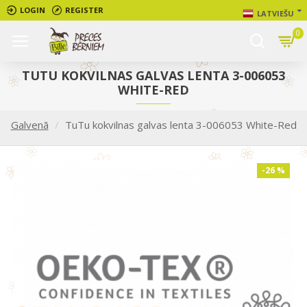
LOGIN
REGISTER
LATVIEŠU
0
TUTU KOKVILNAS GALVAS LENTA 3-006053
WHITE-RED
Galvenā
TuTu kokvilnas galvas lenta 3-006053 White-Red
-26 %