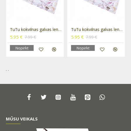
Rose
TuTu kokvilnas galvas lenta 3-006053 Ecru
TuTu kokvilnas galvas lenta 3-006053 White-Violet
5.95 €
5.95 €
7.99 €
7.99 €
Nopirkt
Nopirkt
. .
MŪSU VEIKALS