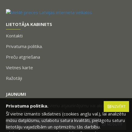
LIETOTĀJA KABINETS
Kontakti
Privatuma politika.
Preču atgriešana
Vietnes karte
Ražotāji
JAUNUMI
Nepalaidiet garām nevienu atjauninājumu vai akciju,
Privatuma politika.
AIZVĒRT
reģistrējoties mūsu biļetenā.
Šī vietne izmanto sīkdatnes (cookies angļu val.), lai analizētu
mūsu datplūsmu, uzlabotu satura kvalitāti, pielāgotu saturu
NOSŪTĪT
lietotāju vajadzībām un optimizētu tās darbību.