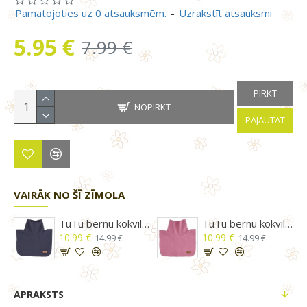
Pamatojoties uz 0 atsauksmēm.
-
Uzrakstīt atsauksmi
5.95 €
7.99 €
PIRKT
NOPIRKT
PAJAUTĀT
VAIRĀK NO ŠĪ ZĪMOLA
okvilnas trikotāžas šalle - apkakle 3-007401 Blue
TuTu bērnu kokvilnas trikotāžas šalle - apkakle 3-007401 Navy
TuTu bērnu kokvilnas trikotāžas šalle - apkakle 3-007401 Pink
10.99 €
10.99 €
14.99 €
14.99 €
APRAKSTS