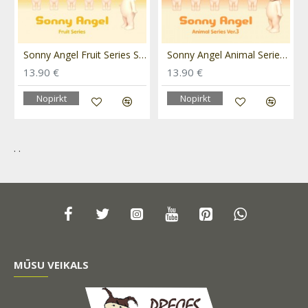
Figurine SA8161
Sonny Angel Fruit Series SA3807
Sonny Angel Animal Series Ver.3 SA3777
13.90 €
13.90 €
Nopirkt
Nopirkt
. .
MŪSU VEIKALS