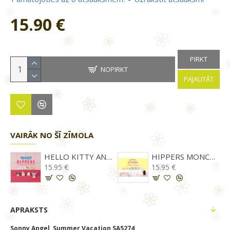
15.90 €
PIRKT
NOPIRKT
PAJAUTĀT
VAIRĀK NO ŠĪ ZĪMOLA
57
HELLO KITTY AND FRIENDS HIPPERS SA0132
HIPPERS MONCHHICHI COLORS WINK SERIES SA0058
15.95 €
15.95 €
APRAKSTS
Sonny Angel Summer Vacation SA5274