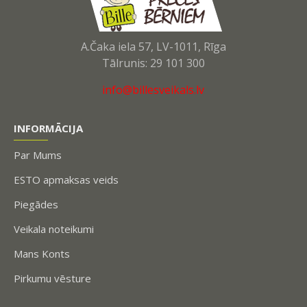
A.Čaka iela 57, LV-1011, Rīga
Tālrunis: 29 101 300
info@billesveikals.lv
INFORMĀCIJA
Par Mums
ESTO apmaksas veids
Piegādes
Veikala noteikumi
Mans Konts
Pirkumu vēsture