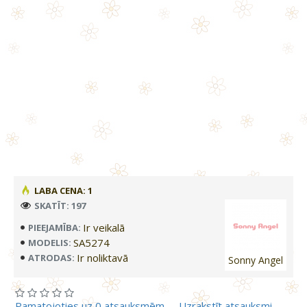
LABA CENA: 1
SKATĪT: 197
Ir veikalā
PIEEJAMĪBA:
SA5274
MODELIS:
Ir noliktavā
ATRODAS:
Sonny Angel
Pamatojoties uz 0 atsauksmēm.
-
Uzrakstīt atsauksmi