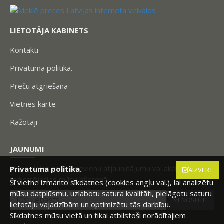
LIETOTĀJA KABINETS
Kontakti
Privatuma politika.
Preču atgriešana
Vietnes karte
Ražotāji
JAUNUMI
Nepalaidiet garām nevienu atjauninājumu vai akciju,
Privatuma politika.
AIZVĒRT
reģistrējoties mūsu biļetenā.
Šī vietne izmanto sīkdatnes (cookies angļu val.), lai analizētu
mūsu datplūsmu, uzlabotu satura kvalitāti, pielāgotu saturu
NOSŪTĪT
lietotāju vajadzībām un optimizētu tās darbību.
Sīkdatnes mūsu vietā un tikai atbilstoši norādītajiem