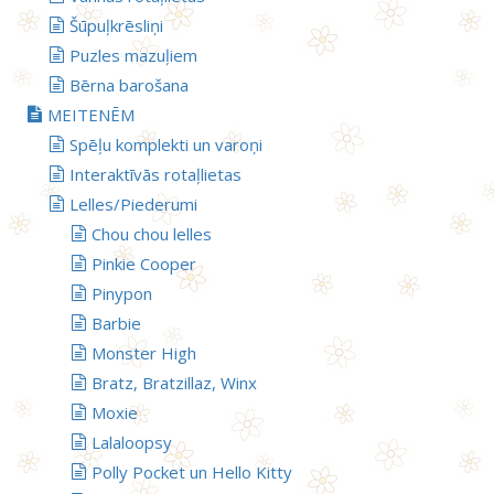
Šūpuļkrēsliņi
Puzles mazuļiem
Bērna barošana
MEITENĒM
Spēļu komplekti un varoņi
Interaktīvās rotaļlietas
Lelles/Piederumi
Chou chou lelles
Pinkie Cooper
Pinypon
Barbie
Monster High
Bratz, Bratzillaz, Winx
Moxie
Lalaloopsy
Polly Pocket un Hello Kitty