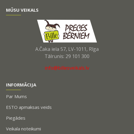
MŪSU VEIKALS
A.Čaka iela 57, LV-1011, Rīga
Tālrunis: 29 101 300
info@billesveikals.lv
INFORMĀCIJA
Par Mums
ESTO apmaksas veids
Piegādes
Veikala noteikumi