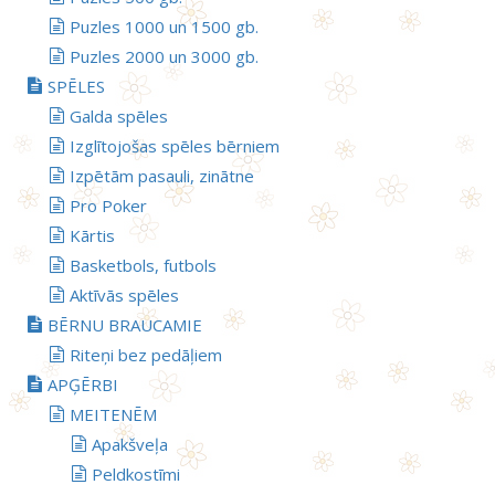
Puzles 1000 un 1500 gb.
Puzles 2000 un 3000 gb.
SPĒLES
Galda spēles
Izglītojošas spēles bērniem
Izpētām pasauli, zinātne
Pro Poker
Kārtis
Basketbols, futbols
Aktīvās spēles
BĒRNU BRAUCAMIE
Riteņi bez pedāļiem
APĢĒRBI
MEITENĒM
Apakšveļa
Peldkostīmi