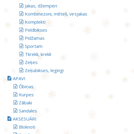
Jakas, džemperi
Kombinezoni, mēteļi, virsjakas
Komplekti
Peldbikses
Pidžamas
Sportam
Tkrekli, krekli
Zeķes
Zeķubikses, legingi
APAVI
Čībiņas
Kurpes
Zābaki
Sandales
AKSESUĀRI
Bloknoti