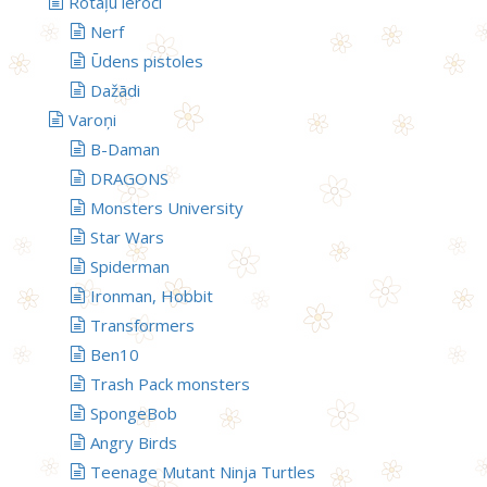
Rotaļu ieroči
Nerf
Ūdens pistoles
Dažādi
Varoņi
B-Daman
DRAGONS
Monsters University
Star Wars
Spiderman
Ironman, Hobbit
Transformers
Ben10
Trash Pack monsters
SpongeBob
Angry Birds
Teenage Mutant Ninja Turtles