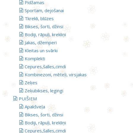
Pidžamas
Sportam, dejošanai
Tkrekli, blūzes
Bikses, šorti, džinsi
Bodiji, rāpuļi, krekliņi
Jakas, džemperi
Kleitas un svārki
Komplekti
Cepures,šalles,cimdi
Kombinezoni, mēteļi, virsjakas
Zeķes
Zeķubikses, legingi
PUIŠIEM
Apakšveļa
Bikses, šorti, džinsi
Bodiji, rāpuļi, krekliņi
Cepures,šalles,cimdi