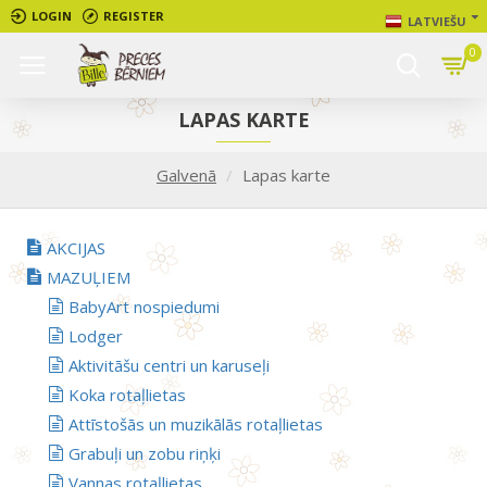
LOGIN
REGISTER
LATVIEŠU
0
LAPAS KARTE
Galvenā
Lapas karte
AKCIJAS
MAZUĻIEM
BabyArt nospiedumi
Lodger
Aktivitāšu centri un karuseļi
Koka rotaļlietas
Attīstošās un muzikālās rotaļlietas
Grabuļi un zobu riņķi
Vannas rotaļlietas