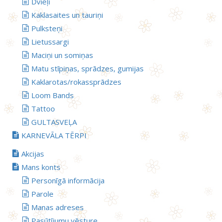
Dvieļi
Kaklasaites un tauriņi
Pulksteņi
Lietussargi
Maciņi un somiņas
Matu stīpiņas, sprādzes, gumijas
Kaklarotas/rokassprādzes
Loom Bands
Tattoo
GULTASVEĻA
KARNEVĀLA TĒRPI
Akcijas
Mans konts
Personīgā informācija
Parole
Manas adreses
Pasūtījumu vēsture