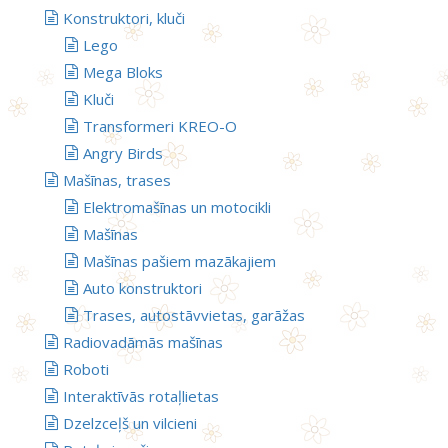
Konstruktori, kluči
Lego
Mega Bloks
Kluči
Transformeri KREO-O
Angry Birds
Mašīnas, trases
Elektromašīnas un motocikli
Mašīnas
Mašīnas pašiem mazākajiem
Auto konstruktori
Trases, autostāvvietas, garāžas
Radiovadāmās mašīnas
Roboti
Interaktīvās rotaļlietas
Dzelzceļš un vilcieni