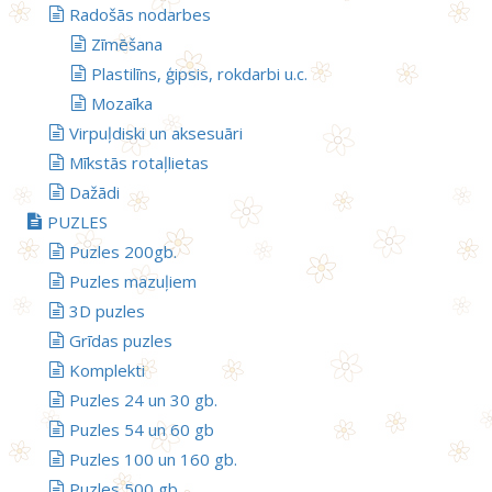
Radošās nodarbes
Zīmēšana
Plastilīns, ģipsis, rokdarbi u.c.
Mozaīka
Virpuļdiski un aksesuāri
Mīkstās rotaļlietas
Dažādi
PUZLES
Puzles 200gb.
Puzles mazuļiem
3D puzles
Grīdas puzles
Komplekti
Puzles 24 un 30 gb.
Puzles 54 un 60 gb
Puzles 100 un 160 gb.
Puzles 500 gb.