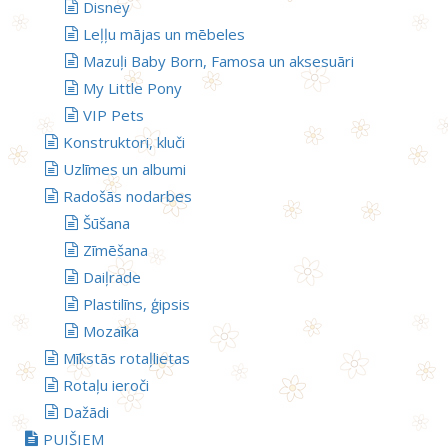
Disney
Leļļu mājas un mēbeles
Mazuļi Baby Born, Famosa un aksesuāri
My Little Pony
VIP Pets
Konstruktori, kluči
Uzlīmes un albumi
Radošās nodarbes
Šūšana
Zīmēšana
Daiļrade
Plastilīns, ģipsis
Mozaīka
Mīkstās rotaļlietas
Rotaļu ieroči
Dažādi
PUIŠIEM