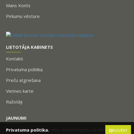
Mans Konts
Pirkumu vēsture
LIETOTĀJA KABINETS
Kontakti
Privatuma politika.
Preču atgriešana
Vietnes karte
Ražotāji
JAUNUMI
Nepalaidiet garām nevienu atjauninājumu vai akciju,
Privatuma politika.
AIZVĒRT