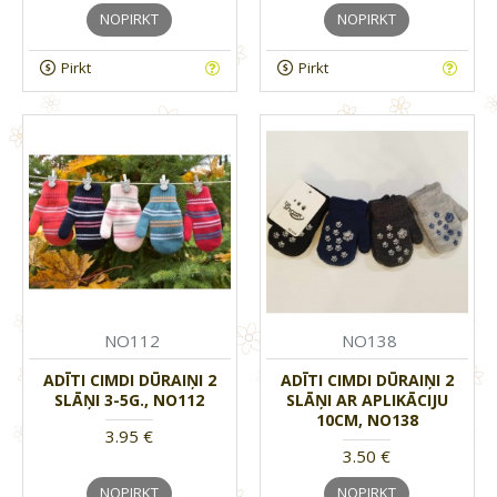
NOPIRKT
NOPIRKT
Pirkt
Pirkt
NO112
NO138
ADĪTI CIMDI DŪRAIŅI 2
ADĪTI CIMDI DŪRAIŅI 2
SLĀŅI 3-5G., NO112
SLĀŅI AR APLIKĀCIJU
10CM, NO138
3.95 €
3.50 €
NOPIRKT
NOPIRKT