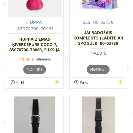
HUPPA
SES
00-02738
85070700-70063
4M RADOŠAIS
KOMPLEKTS (LĀDĪTE AR
HUPPA ZIEMAS
SPOGULI), 00-02738
ĶIVERCEPURE COCO 7,
85070700-70063, FUKSIJA
14.90 €
25.90 €
29.90 €
NOPIRKT
NOPIRKT
Pirkt
Pirkt