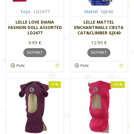
Toys
LD2477
Mattel
GJX40
LELLE LOVE DIANA
LELLE MATTEL
FASHION DOLL ASSORTED
ENCHANTIMALS CIESTA
LD2477
CAT&CLIMBER GJX40
9.95 €
12.95 €
NOPIRKT
NOPIRKT
Pirkt
Pirkt
-7 %
-13 %