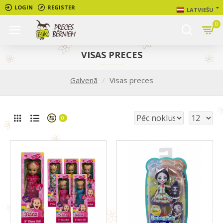
LOGIN
REGISTER
LATVIEŠU
0
VISAS PRECES
Galvenā
Visas preces
0