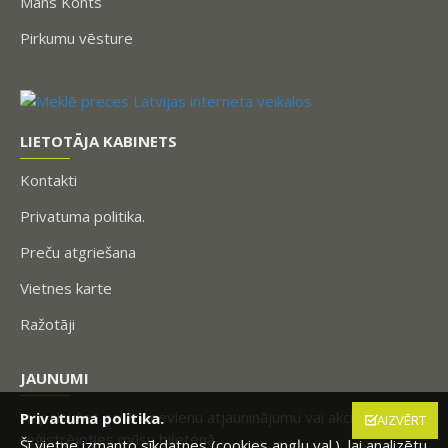
Mans Konts
Pirkumu vēsture
LIETOTĀJA KABINETS
Kontakti
Privatuma politika.
Preču atgriešana
Vietnes karte
Ražotāji
JAUNUMI
Nepalaidiet garām nevienu atjauninājumu vai akciju,
Privatuma politika.
AIZVĒRT
reģistrējoties mūsu biļetenā.
Šī vietne izmanto sīkdatnes (cookies angļu val.), lai analizētu