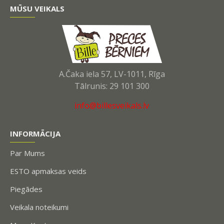
MŪSU VEIKALS
A.Čaka iela 57, LV-1011, Rīga
Tālrunis: 29 101 300
info@billesveikals.lv
INFORMĀCIJA
Par Mums
ESTO apmaksas veids
Piegādes
Veikala noteikumi