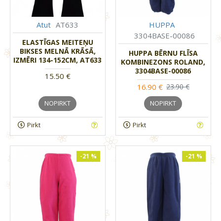
Atut
AT633
HUPPA
3304BASE-00086
ELASTĪGAS MEITEŅU
BIKSES MELNĀ KRĀSĀ,
HUPPA BĒRNU FLĪSA
IZMĒRI 134-152CM, AT633
KOMBINEZONS ROLAND,
3304BASE-00086
15.50 €
16.90 €
23.90 €
NOPIRKT
NOPIRKT
Pirkt
Pirkt
-21 %
-21 %