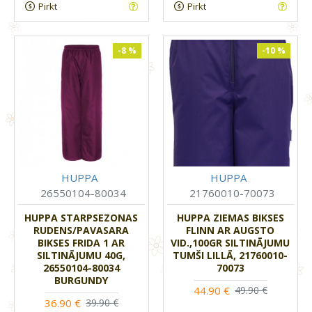
Pirkt
Pirkt
-8 %
-10 %
HUPPA
HUPPA
26550104-80034
21760010-70073
HUPPA STARPSEZONAS
HUPPA ZIEMAS BIKSES
RUDENS/PAVASARA
FLINN AR AUGSTO
BIKSES FRIDA 1 AR
VID.,100GR SILTINĀJUMU
SILTINĀJUMU 40G,
TUMŠI LILLĀ, 21760010-
26550104-80034
70073
BURGUNDY
44.90 €
49.90 €
36.90 €
39.90 €