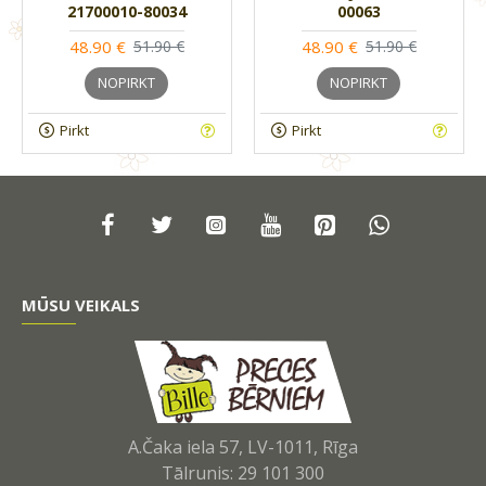
21700010-80034
00063
48.90 €
48.90 €
51.90 €
51.90 €
NOPIRKT
NOPIRKT
Pirkt
Pirkt
MŪSU VEIKALS
A.Čaka iela 57, LV-1011, Rīga
Tālrunis: 29 101 300