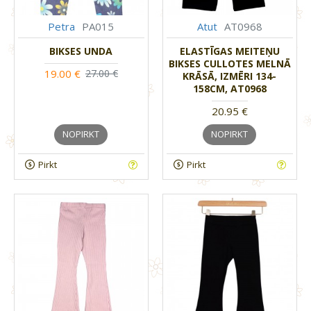
Petra
PA015
Atut
AT0968
BIKSES UNDA
ELASTĪGAS MEITEŅU
BIKSES CULLOTES MELNĀ
19.00 €
27.00 €
KRĀSĀ, IZMĒRI 134-
158CM, AT0968
20.95 €
NOPIRKT
NOPIRKT
Pirkt
Pirkt