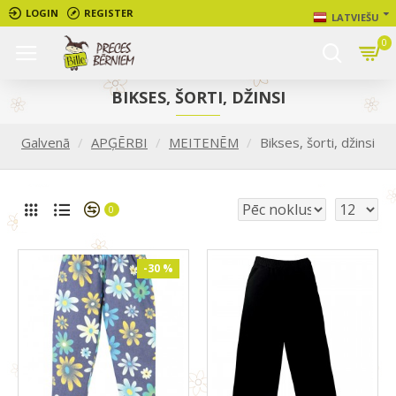
LOGIN
REGISTER
LATVIEŠU
0
BIKSES, ŠORTI, DŽINSI
Galvenā
APĢĒRBI
MEITENĒM
Bikses, šorti, džinsi
0
-30 %