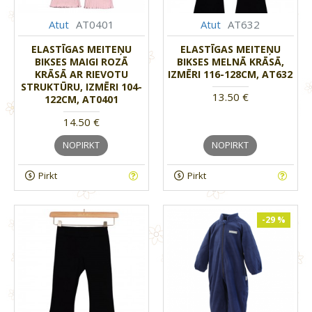
Atut
AT0401
Atut
AT632
ELASTĪGAS MEITEŅU
ELASTĪGAS MEITEŅU
BIKSES MAIGI ROZĀ
BIKSES MELNĀ KRĀSĀ,
KRĀSĀ AR RIEVOTU
IZMĒRI 116-128CM, AT632
STRUKTŪRU, IZMĒRI 104-
13.50 €
122CM, AT0401
14.50 €
NOPIRKT
NOPIRKT
Pirkt
Pirkt
-29 %