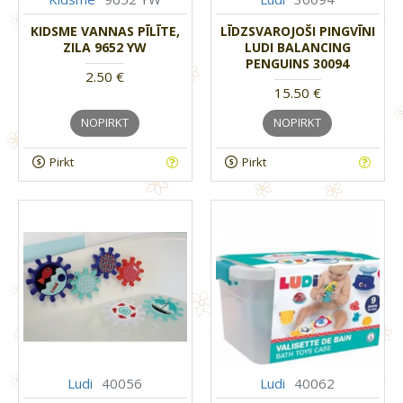
KIDSME VANNAS PĪLĪTE,
LĪDZSVAROJOŠI PINGVĪNI
ZILA 9652 YW
LUDI BALANCING
PENGUINS 30094
2.50 €
15.50 €
NOPIRKT
NOPIRKT
Pirkt
Pirkt
Ludi
40056
Ludi
40062