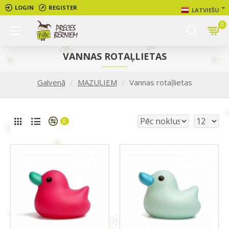
LOGIN
REGISTER
LATVIEŠU
0
VANNAS ROTAĻLIETAS
Galvenā
MAZUĻIEM
Vannas rotaļlietas
0