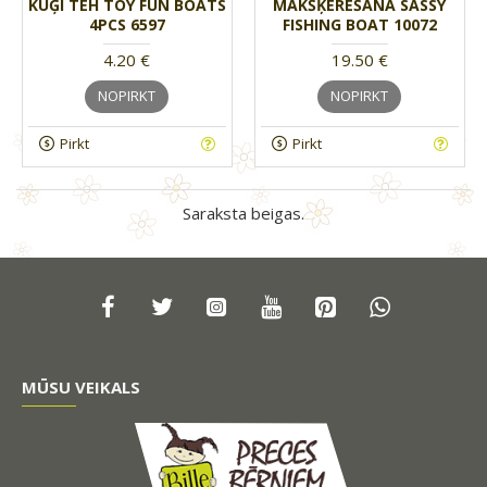
KUĢI TEH TOY FUN BOATS
MAKŠĶERĒŠANA SASSY
4PCS 6597
FISHING BOAT 10072
4.20 €
19.50 €
NOPIRKT
NOPIRKT
Pirkt
Pirkt
Saraksta beigas.
MŪSU VEIKALS