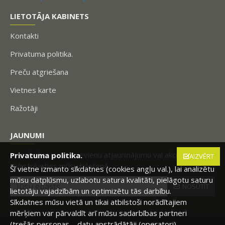
LIETOTĀJA KABINETS
Kontakti
Privatuma politika.
Preču atgriešana
Vietnes karte
Ražotāji
JAUNUMI
Nepalaidiet garām nevienu atjauninājumu vai akciju,
Privatuma politika.
AIZVĒRT
reģistrējoties mūsu biļetenā.
Šī vietne izmanto sīkdatnes (cookies angļu val.), lai analizētu
mūsu datplūsmu, uzlabotu satura kvalitāti, pielāgotu saturu
NOSŪTĪT
lietotāju vajadzībām un optimizētu tās darbību.
Sīkdatnes mūsu vietā un tikai atbilstoši norādītajiem
mērķiem var pārvaldīt arī mūsu sadarbības partneri
(trešās personas – datu apstrādātāji (operatori),