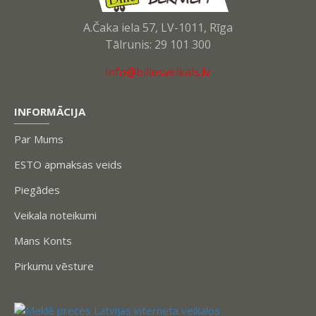
A.Čaka iela 57, LV-1011, Rīga
Tālrunis: 29 101 300
info@billesveikals.lv
INFORMĀCIJA
Par Mums
ESTO apmaksas veids
Piegādes
Veikala noteikumi
Mans Konts
Pirkumu vēsture