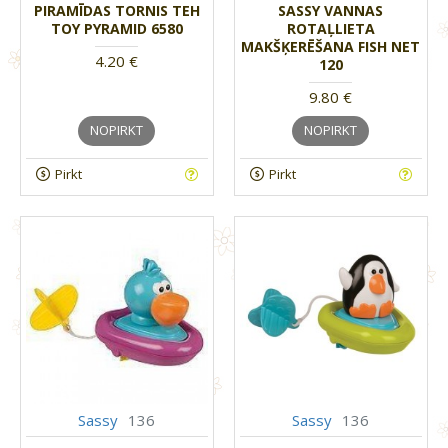
PIRAMĪDAS TORNIS TEH
SASSY VANNAS
TOY PYRAMID 6580
ROTAĻLIETA
MAKŠĶERĒŠANA FISH NET
4.20 €
120
9.80 €
NOPIRKT
NOPIRKT
Pirkt
Pirkt
Sassy
136
Sassy
136