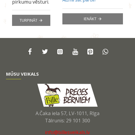
pirkumu vēsturi.
IENĀKT
TURPINĀT
MŪSU VEIKALS
A.Čaka iela 57, LV-1011, Rīga
Tālrunis: 29 101 300
info@billesveikals.lv