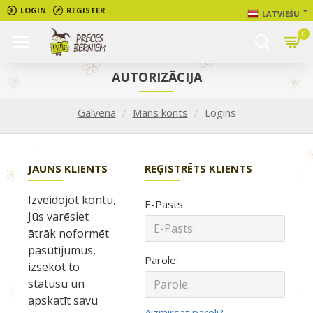
LOGIN
REGISTER
LATVIEŠU
0
AUTORIZĀCIJA
Galvenā
Mans konts
Logins
JAUNS KLIENTS
REĢISTRĒTS KLIENTS
Izveidojot kontu,
E-Pasts:
Jūs varēsiet
ātrāk noformēt
pasūtījumus,
Parole:
izsekot to
statusu un
apskatīt savu
Aizmirsāt paroli?