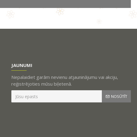
JAUNUMI
Nepalaidiet garām nevienu atjauninājumu vai akciju,
reģistrējoties mūsu biļetenā.
NOSŪTĪT