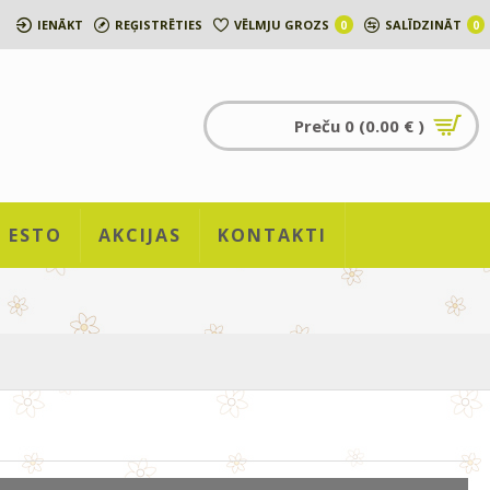
IENĀKT
REĢISTRĒTIES
VĒLMJU GROZS
SALĪDZINĀT
0
0
Preču 0 (0.00 € )
ESTO
AKCIJAS
KONTAKTI