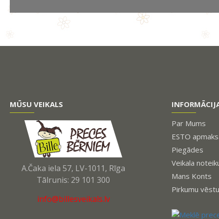
MŪSU VEIKALS
INFORMĀCIJ
Par Mums
ESTO apmaksa
Piegādes
Veikala noteik
A.Čaka iela 57, LV-1011, Rīga
Mans Konts
Tālrunis: 29 101 300
Pirkumu vēst
info@billesveikals.lv