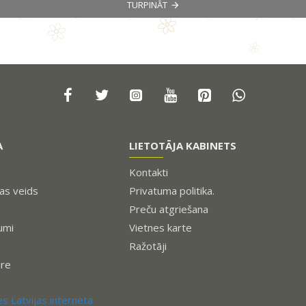
TURPINĀT
A
LIETOTĀJA KABINETS
Kontakti
s veids
Privatuma politika.
Preču atgriešana
umi
Vietnes karte
Ražotāji
ure