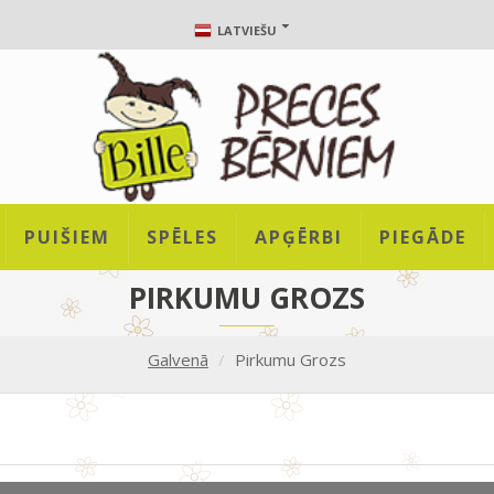
LATVIEŠU
PUIŠIEM
SPĒLES
APĢĒRBI
PIEGĀDE
PIRKUMU GROZS
Galvenā
Pirkumu Grozs