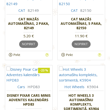
CAT
82149
CAT
82150
CAT MAZĀS
CAT MAZĀS
AUTOMAŠĪNAS, 2 PAKA,
AUTOMAŠĪNAS, 5 PAKA,
82149
82150
5.20 €
11.90 €
NOPIRKT
NOPIRKT
Pirkt
Pirkt
-23 %
Cars
HPD83
Hot Wheels
K5904
DISNEY PIXAR CARS MINIS
HOT WHEELS 3
ADVENTES KALENDĀRS
AUTOMAŠĪNU
HPD83
KOMPLEKTS,
SORTIMENTĀ, K5904