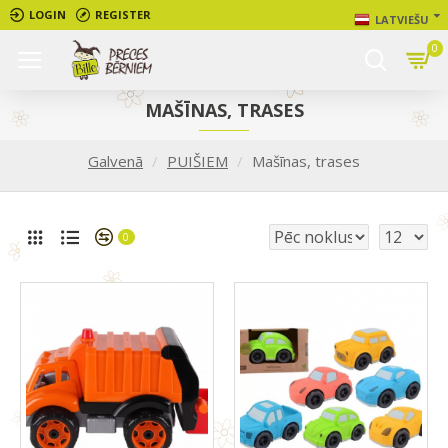
LOGIN
REGISTER
LATVIEŠU
0
MAŠĪNAS, TRASES
Galvenā
PUIŠIEM
Mašīnas, trases
0