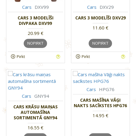
Cars
DXV99
Cars
DXV29
CARS 3 MODELĪŠI
CARS 3 MODELĪŠI DXV29
DIVPAKA DXV99
11.60 €
20.99 €
NOPIRKT
NOPIRKT
Pirkt
Pirkt
Cars
HPG76
Cars
GNY94
CARS MAŠĪNA VĀĢI
NAKTS SACĪKSTES HPG76
CARS KRĀSU MAIŅAS
AUTOMAŠĪNA
14.95 €
SORTIMENTĀ GNY94
16.55 €