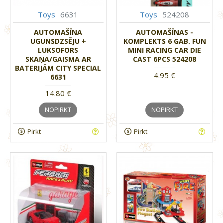
Toys
6631
Toys
524208
AUTOMAŠĪNA
AUTOMAŠĪNAS -
UGUNSDZSĒJU +
KOMPLEKTS 6 GAB. FUN
LUKSOFORS
MINI RACING CAR DIE
SKAŅA/GAISMA AR
CAST 6PCS 524208
BATERIJĀM CITY SPECIAL
4.95 €
6631
14.80 €
NOPIRKT
NOPIRKT
Pirkt
Pirkt