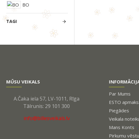
BO
TAGI
MŪSU VEIKALS
INFORMĀCIJ
Par Mums
A.Čaka iela 57, LV-1011, Rīga
ESTO apmaksa
Tālrunis: 29 101 300
Piegādes
info@billesveikals.lv
Veikala noteik
Mans Konts
Pirkumu vēst