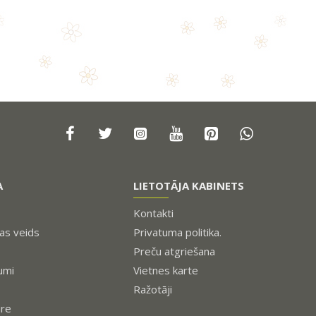
A
LIETOTĀJA KABINETS
Kontakti
s veids
Privatuma politika.
Preču atgriešana
umi
Vietnes karte
Ražotāji
ure