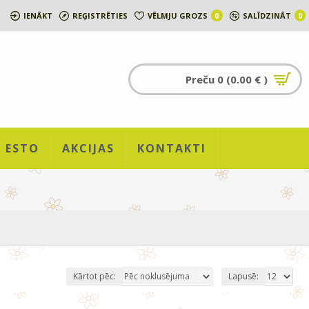
IENĀKT
REĢISTRĒTIES
VĒLMJU GROZS
SALĪDZINĀT
0
0
Preču 0 (0.00 € )
ESTO
AKCIJAS
KONTAKTI
Kārtot pēc:
Lapusē: