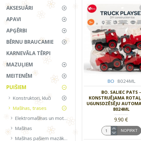
AKSESUĀRI
APAVI
APĢĒRBI
BĒRNU BRAUCAMIE
KARNEVĀLA TĒRPI
MAZUĻIEM
MEITENĒM
BO
8024ML
PUIŠIEM
BO. SALIEC PATS 
KONSTRUĒJAMA ROTAĻ
Konstruktori, kluči
UGUNSDZĒSĒJU AUTOMA
Mašīnas, trases
8024ML
Elektromašīnas un motocikli
9.90 €
Mašīnas
NOPIRKT
Mašīnas pašiem mazākajiem