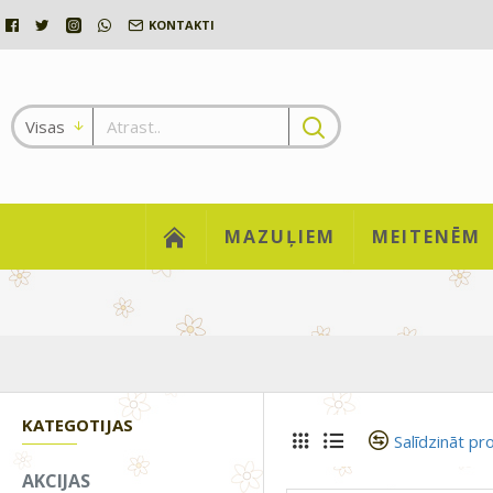
KONTAKTI
Visas
MAZUĻIEM
MEITENĒM
KATEGOTIJAS
Salīdzināt pr
AKCIJAS