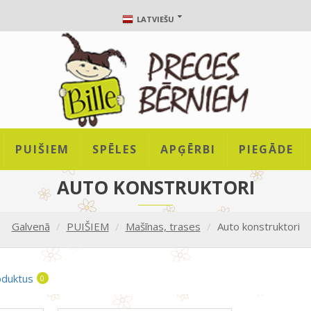
LATVIEŠU
PUIŠIEM
SPĒLES
APĢĒRBI
PIEGĀDE
AUTO KONSTRUKTORI
Galvenā
PUIŠIEM
Mašīnas, trases
Auto konstruktori
oduktus
0