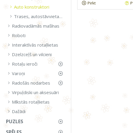
Pirkt
P
Auto konstruktori
Trases, autostāvvietas, garāžas
Radiovadāmās mašīnas
Roboti
Interaktīvās rotaļlietas
Dzelzceļš un vilcieni
Rotaļu ieroči
Varoņi
Radošās nodarbes
Virpuļdiski un aksesuāri
Mīkstās rotaļlietas
Dažādi
PUZLES
SPĒLES