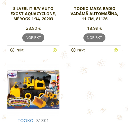
SILVERLIT R/V AUTO
TOOKO MAZA RADIO
EXOST AQUACYCLONE,
VADĀMĀ AUTOMAŠĪNA,
MĒROGS 1:34, 20203
11 CM, 81126
28.90 €
18.99 €
NOPIRKT
NOPIRKT
Pirkt
Pirkt
TOOKO
81301