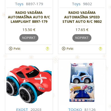
Toys
8897-179
Toys
9802
RADIO VADĀMA
RADIO VADĀMA
AUTOMAŠĪNA AUTO R/C
AUTOMAŠĪNA SPEED
LAMPLIGHT 8897-179
STUNT AUTO R/C 9802
15.50 €
17.65 €
NOPIRKT
NOPIRKT
Pirkt
Pirkt
EXOST
20203
TOOKO
81126