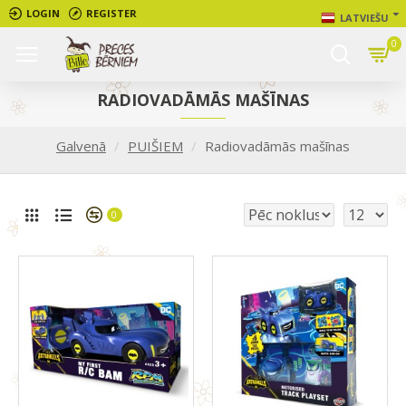
LOGIN
REGISTER
LATVIEŠU
0
RADIOVADĀMĀS MAŠĪNAS
Galvenā
PUIŠIEM
Radiovadāmās mašīnas
0