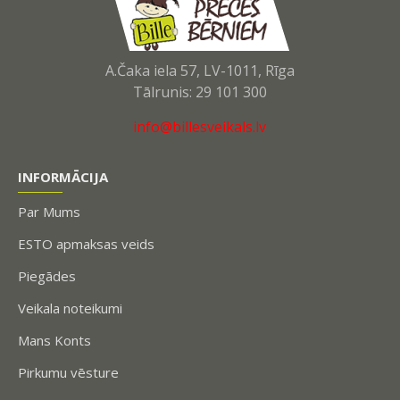
A.Čaka iela 57, LV-1011, Rīga
Tālrunis: 29 101 300
info@billesveikals.lv
INFORMĀCIJA
Par Mums
ESTO apmaksas veids
Piegādes
Veikala noteikumi
Mans Konts
Pirkumu vēsture