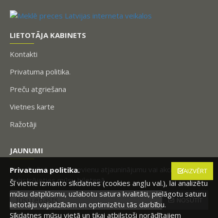
LIETOTĀJA KABINETS
Kontakti
Privatuma politika.
Preču atgriešana
Vietnes karte
Ražotāji
JAUNUMI
Nepalaidiet garām nevienu atjauninājumu vai akciju,
Privatuma politika.
AIZVĒRT
reģistrējoties mūsu biļetenā.
Šī vietne izmanto sīkdatnes (cookies angļu val.), lai analizētu
mūsu datplūsmu, uzlabotu satura kvalitāti, pielāgotu saturu
NOSŪTĪT
lietotāju vajadzībām un optimizētu tās darbību.
Sīkdatnes mūsu vietā un tikai atbilstoši norādītajiem