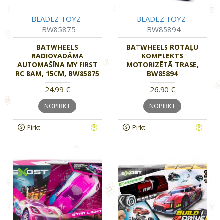
BLADEZ TOYZ
BLADEZ TOYZ
BW85875
BW85894
BATWHEELS
BATWHEELS ROTAĻU
RADIOVADĀMA
KOMPLEKTS
AUTOMAŠĪNA MY FIRST
MOTORIZĒTĀ TRASE,
RC BAM, 15CM, BW85875
BW85894
24.99 €
26.90 €
NOPIRKT
NOPIRKT
Pirkt
Pirkt