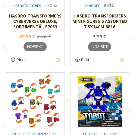
Transformers
E7053
Hasbro
8816
HASBRO TRANSFORMERS
HASBRO TRANSFORMERS
CYBERVERSE DELUXE,
MINI FIGURES 6 ASSORTED
SORTIMENTĀ., E7053
7,5X14CM 8816
29.99 €
3.95 €
36.50 €
NOPIRKT
NOPIRKT
Pirkt
Pirkt
POCKET MORPHERS
TOBOT
301156