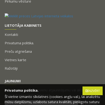
Pirkumu vēsture
LIETOTĀJA KABINETS
Kontakti
Privatuma politika.
Preču atgriešana
Vietnes karte
Ražotāji
JAUNUMI
Nepalaidiet garām nevienu atjauninājumu vai akciju,
Privatuma politika.
AIZVĒRT
reģistrējoties mūsu biļetenā.
Šī vietne izmanto sīkdatnes (cookies angļu val.), lai analizētu
mūsu datplūsmu, uzlabotu satura kvalitāti, pielāgotu saturu
NOSŪTĪT