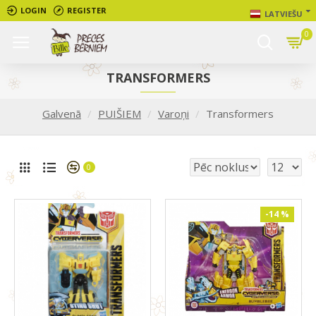
LOGIN
REGISTER
LATVIEŠU
0
TRANSFORMERS
Galvenā
PUIŠIEM
Varoņi
Transformers
0
-14 %