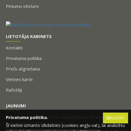
Pirkumu vēsture
LIETOTĀJA KABINETS
Kontakti
Privatuma politika.
Preču atgriešana
Vietnes karte
Ražotāji
JAUNUMI
Nepalaidiet garām nevienu atjauninājumu vai akciju,
Privatuma politika.
AIZVĒRT
reģistrējoties mūsu biļetenā.
Šī vietne izmanto sīkdatnes (cookies angļu val.), lai analizētu