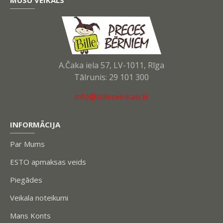
MŪSU VEIKALS
A.Čaka iela 57, LV-1011, Rīga
Tālrunis: 29 101 300
info@billesveikals.lv
INFORMĀCIJA
Par Mums
ESTO apmaksas veids
Piegādes
Veikala noteikumi
Mans Konts