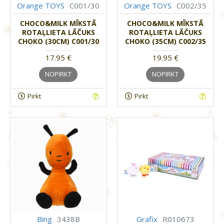
Orange TOYS
C001/30
Orange TOYS
C002/35
CHOCO&MILK MĪKSTĀ
CHOCO&MILK MĪKSTĀ
ROTAĻLIETA LĀČUKS
ROTAĻLIETA LĀČUKS
CHOKO (30CM) C001/30
CHOKO (35CM) C002/35
17.95 €
19.95 €
NOPIRKT
NOPIRKT
Pirkt
Pirkt
Bing
3438B
Grafix
R010673