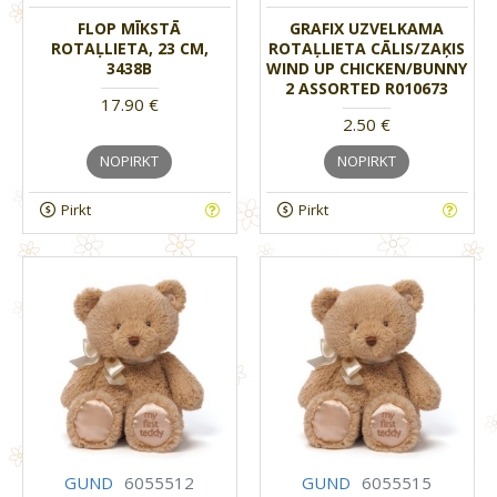
FLOP MĪKSTĀ
GRAFIX UZVELKAMA
ROTAĻLIETA, 23 CM,
ROTAĻLIETA CĀLIS/ZAĶIS
3438B
WIND UP CHICKEN/BUNNY
2 ASSORTED R010673
17.90 €
2.50 €
NOPIRKT
NOPIRKT
Pirkt
Pirkt
GUND
6055512
GUND
6055515