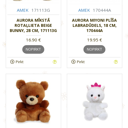
AMEK
171113G
AMEK
170444A
AURORA MĪKSTĀ
AURORA MIYONI PLĪŠA
ROTAĻLIETA BEIGE
LABRADŪDELS, 18 CM,
BUNNY, 28 CM, 171113G
170444A
16.90 €
19.95 €
NOPIRKT
NOPIRKT
Pirkt
Pirkt