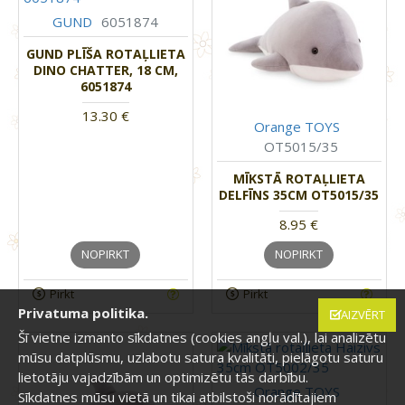
GUND
6051874
GUND PLĪŠA ROTAĻLIETA
DINO CHATTER, 18 CM,
6051874
13.30 €
Orange TOYS
OT5015/35
MĪKSTĀ ROTAĻLIETA
DELFĪNS 35CM OT5015/35
8.95 €
NOPIRKT
NOPIRKT
Pirkt
Pirkt
Privatuma politika.
AIZVĒRT
Šī vietne izmanto sīkdatnes (cookies angļu val.), lai analizētu
mūsu datplūsmu, uzlabotu satura kvalitāti, pielāgotu saturu
lietotāju vajadzībām un optimizētu tās darbību.
Orange TOYS
Sīkdatnes mūsu vietā un tikai atbilstoši norādītajiem