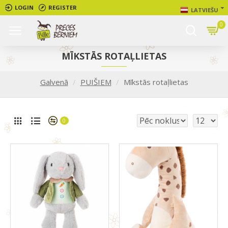
LOGIN
REGISTER
LATVIEŠU
0
MĪKSTĀS ROTAĻLIETAS
Galvenā
PUIŠIEM
Mīkstās rotaļlietas
0