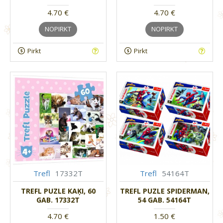
4.70 €
4.70 €
NOPIRKT
NOPIRKT
Pirkt
Pirkt
Trefl
17332T
Trefl
54164T
TREFL PUZLE KAĶI, 60
TREFL PUZLE SPIDERMAN,
GAB. 17332T
54 GAB. 54164T
4.70 €
1.50 €