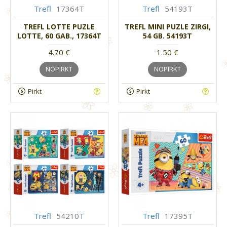
Trefl
17364T
Trefl
54193T
TREFL LOTTE PUZLE
TREFL MINI PUZLE ZIRGI,
LOTTE, 60 GAB., 17364T
54 GB. 54193T
4.70 €
1.50 €
NOPIRKT
NOPIRKT
Pirkt
Pirkt
Trefl
54210T
Trefl
17395T