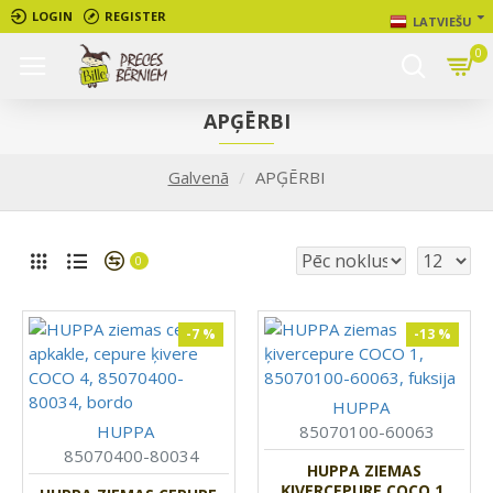
LOGIN
REGISTER
LATVIEŠU
0
APĢĒRBI
Galvenā
APĢĒRBI
0
-7 %
-13 %
HUPPA
HUPPA
85070100-60063
85070400-80034
HUPPA ZIEMAS
ĶIVERCEPURE COCO 1,