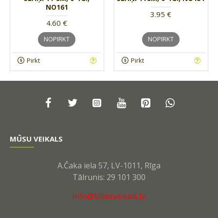
NO161
3.95 €
4.60 €
NOPIRKT
NOPIRKT
Pirkt
Pirkt
MŪSU VEIKALS
A.Čaka iela 57, LV-1011, Rīga
Tālrunis: 29 101 300
info@billesveikals.lv