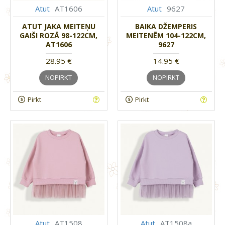
Atut
AT1606
Atut
9627
ATUT JAKA MEITEŅU
BAIKA DŽEMPERIS
GAIŠI ROZĀ 98-122CM,
MEITENĒM 104-122CM,
AT1606
9627
28.95 €
14.95 €
NOPIRKT
NOPIRKT
Pirkt
Pirkt
Atut
AT1508
Atut
AT1508a