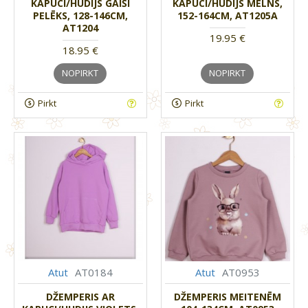
KAPUCI/HUDIJS GAIŠI
KAPUCI/HUDIJS MELNS,
PELĒKS, 128-146CM,
152-164CM, AT1205A
AT1204
19.95 €
18.95 €
NOPIRKT
NOPIRKT
Pirkt
Pirkt
Atut
AT0184
Atut
AT0953
DŽEMPERIS AR
DŽEMPERIS MEITENĒM