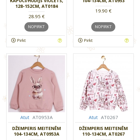
KAPUCI/HUDIJS VIOLETS,
104-134CM, AT0953
128-152CM, AT0184
19.90 €
28.95 €
NOPIRKT
NOPIRKT
Pirkt
Pirkt
Atut
AT0953A
Atut
AT0267
DŽEMPERIS MEITENĒM
DŽEMPERIS MEITENĒM
104-134CM, AT0953A
110-134CM, AT0267