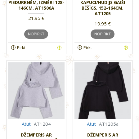
PIEDURKNĒM, IZMĒRI 128-
KAPUCI/HUDIJS GAIŠI
146CM, AT1506A
BĒŠĪGS, 152-164CM,
AT1205
21.95 €
19.95 €
NOPIRKT
NOPIRKT
Pirkt
Pirkt
Atut
AT1204
Atut
AT1205a
DŽEMPERIS AR
DŽEMPERIS AR