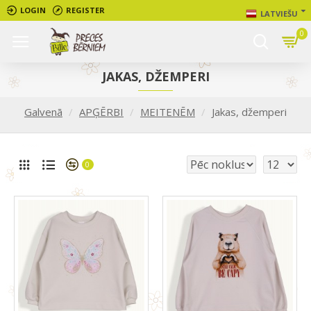
LOGIN
REGISTER
LATVIEŠU
0
JAKAS, DŽEMPERI
Galvenā
APĢĒRBI
MEITENĒM
Jakas, džemperi
0