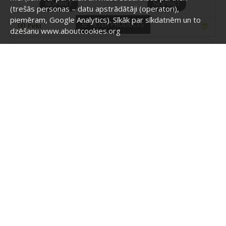
NOPIRKT
NOPIRKT
(trešās personas – datu apstrādātāji (operatori),
piemēram, Google Analytics). Sīkāk par sīkdatnēm un to
FILTER PRODUCTS
Pirkt
Pirkt
dzēšanu www.aboutcookies.org
Atut
228
Atut
8461
DŽEMPERIS MEITENĒM 92-
DŽEMPERIS MEITENĒM 98-
122CM, 228
122CM, 8461
14.95 €
12.90 €
NOPIRKT
NOPIRKT