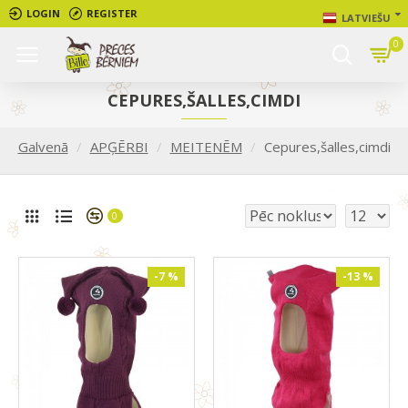
LOGIN
REGISTER
LATVIEŠU
0
CEPURES,ŠALLES,CIMDI
Galvenā
APĢĒRBI
MEITENĒM
Cepures,šalles,cimdi
0
-7 %
-13 %