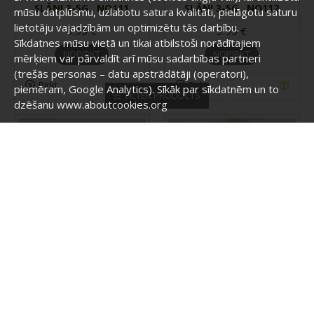
SLĀŅI 3-5G., NO111
SLĀŅI 3-5G., NO112
mūsu datplūsmu, uzlabotu satura kvalitāti, pielāgotu saturu
lietotāju vajadzībām un optimizētu tās darbību.
3.95 €
3.95 €
Sīkdatnes mūsu vietā un tikai atbilstoši norādītajiem
NOPIRKT
NOPIRKT
mērķiem var pārvaldīt arī mūsu sadarbības partneri
(trešās personas – datu apstrādātāji (operatori),
Pirkt
Pirkt
piemēram, Google Analytics). Sīkāk par sīkdatnēm un to
FILTER PRODUCTS
dzēšanu www.aboutcookies.org
NO122
NO141
ADĪTI CIMDI DŪRAIŅI 2
ADĪTI CIMDI DŪRAIŅI 2
SLĀŅI AR APLIKĀCIJU
SLĀŅI AR APLIKĀCIJU
12CM, NO122
13CM, NO141