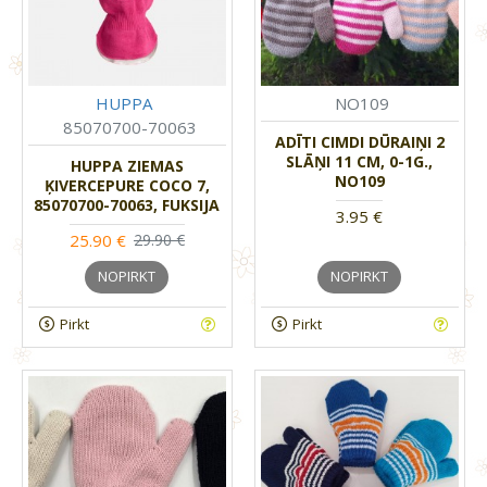
HUPPA
NO109
85070700-70063
ADĪTI CIMDI DŪRAIŅI 2
SLĀŅI 11 CM, 0-1G.,
HUPPA ZIEMAS
NO109
ĶIVERCEPURE COCO 7,
85070700-70063, FUKSIJA
3.95 €
25.90 €
29.90 €
NOPIRKT
NOPIRKT
Pirkt
Pirkt