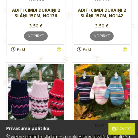
ADĪTI CIMDI DŪRAIŅI 2
ADĪTI CIMDI DŪRAIŅI 2
SLĀŅI 15CM, NO136
SLĀŅI 15CM, NO142
3.50 €
3.50 €
NOPIRKT
NOPIRKT
Pirkt
Pirkt
NO111
NO112
Privatuma politika.
AIZVĒRT
ADĪTI CIMDI DŪRAIŅI 2
ADĪTI CIMDI DŪRAIŅI 2
Šī vietne izmanto sīkdatnes (cookies angļu val.), lai analizētu