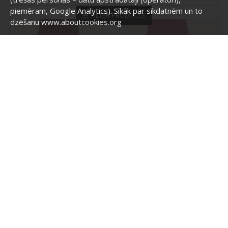
piemēram, Google Analytics). Sīkāk par sīkdatnēm un to
FILTER PRODUCTS
dzēšanu www.aboutcookies.org
Atut
AT1238
Atut
AT1238a
BIKSES AR PLATĀM
BIKSES AR PLATĀM
STARĀM, IZMĒRI 128-
STARĀM, IZMĒRI 128-
146CM, AT1238
146CM, AT1238A
21.90 €
21.90 €
NOPIRKT
NOPIRKT
Pirkt
Pirkt