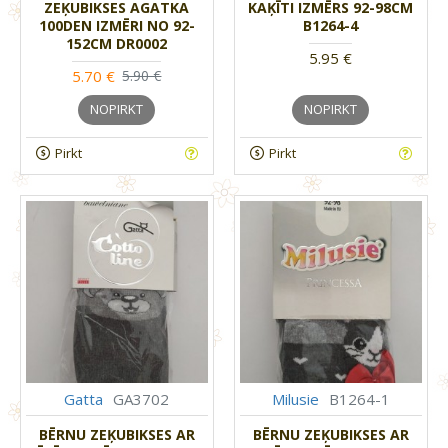
ZEĶUBIKSES AGATKA
KAĶĪTI IZMĒRS 92-98CM
100DEN IZMĒRI NO 92-
B1264-4
152CM DR0002
5.95 €
5.70 €
5.90 €
NOPIRKT
NOPIRKT
Pirkt
Pirkt
Gatta
GA3702
Milusie
B1264-1
BĒRNU ZEĶUBIKSES AR
BĒRNU ZEĶUBIKSES AR