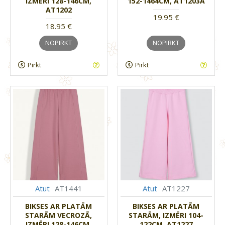
IZMĒRI 128-146CM,
152-1464CM, AT1203A
AT1202
19.95 €
18.95 €
NOPIRKT
NOPIRKT
Pirkt
Pirkt
Atut
AT1441
Atut
AT1227
BIKSES AR PLATĀM
BIKSES AR PLATĀM
STARĀM VECROZĀ,
STARĀM, IZMĒRI 104-
IZMĒRI 128-146CM,
122CM, AT1227