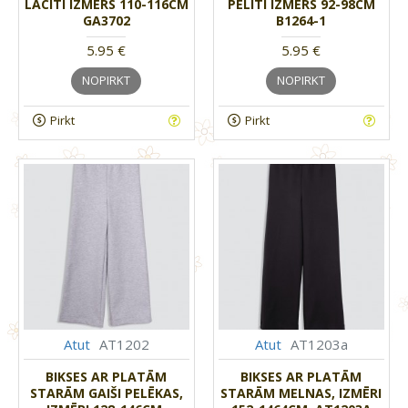
LĀCĪTI IZMĒRS 110-116CM
PELĪTI IZMĒRS 92-98CM
GA3702
B1264-1
5.95 €
5.95 €
NOPIRKT
NOPIRKT
Pirkt
Pirkt
Atut
AT1202
Atut
AT1203a
BIKSES AR PLATĀM
BIKSES AR PLATĀM
STARĀM GAIŠI PELĒKAS,
STARĀM MELNAS, IZMĒRI