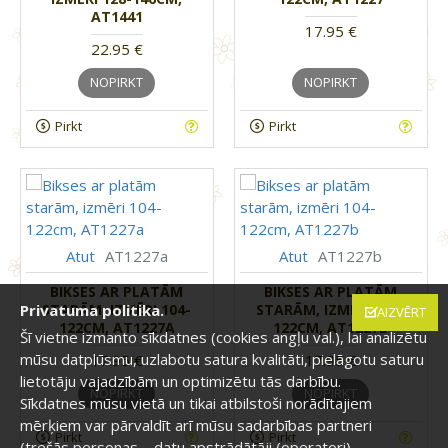
AT1441
17.95 €
22.95 €
NOPIRKT
NOPIRKT
Pirkt
Pirkt
Atut
AT1227a
Atut
AT1227b
BIKSES AR PLATĀM
BIKSES AR PLATĀM
STARĀM, IZMĒRI 104-
STARĀM, IZMĒRI 104-
Privatuma politika.
AIZVĒRT
122CM, AT1227A
122CM, AT1227B
Šī vietne izmanto sīkdatnes (cookies angļu val.), lai analizētu
mūsu datplūsmu, uzlabotu satura kvalitāti, pielāgotu saturu
17.95 €
17.95 €
lietotāju vajadzībām un optimizētu tās darbību.
NOPIRKT
NOPIRKT
Sīkdatnes mūsu vietā un tikai atbilstoši norādītajiem
mērķiem var pārvaldīt arī mūsu sadarbības partneri
Pirkt
Pirkt
(trešās personas – datu apstrādātāji (operatori),