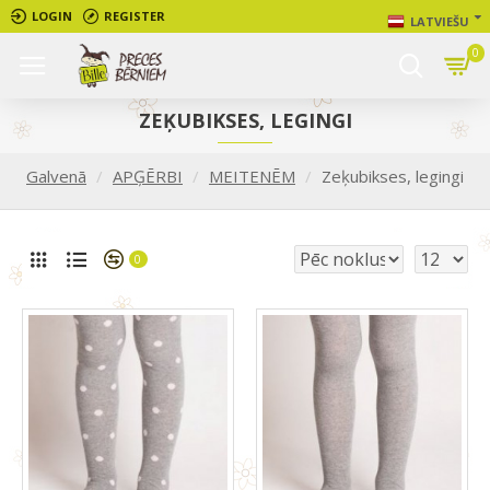
LOGIN
REGISTER
LATVIEŠU
0
ZEĶUBIKSES, LEGINGI
Galvenā
APĢĒRBI
MEITENĒM
Zeķubikses, legingi
0