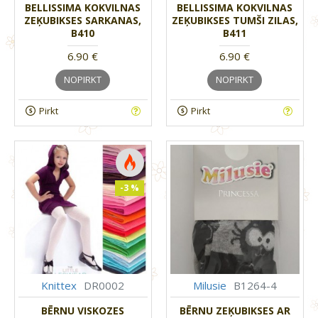
BELLISSIMA KOKVILNAS
BELLISSIMA KOKVILNAS
ZEĶUBIKSES SARKANAS,
ZEĶUBIKSES TUMŠI ZILAS,
B410
B411
6.90 €
6.90 €
NOPIRKT
NOPIRKT
Pirkt
Pirkt
-3 %
Knittex
DR0002
Milusie
B1264-4
BĒRNU VISKOZES
BĒRNU ZEĶUBIKSES AR