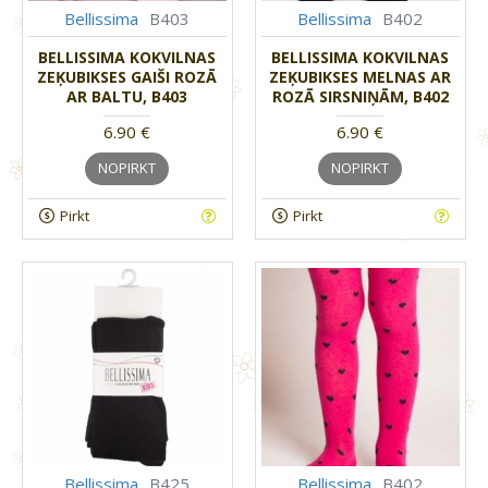
Bellissima
B403
Bellissima
B402
BELLISSIMA KOKVILNAS
BELLISSIMA KOKVILNAS
ZEĶUBIKSES GAIŠI ROZĀ
ZEĶUBIKSES MELNAS AR
AR BALTU, B403
ROZĀ SIRSNIŅĀM, B402
6.90 €
6.90 €
NOPIRKT
NOPIRKT
Pirkt
Pirkt
Bellissima
B425
Bellissima
B402