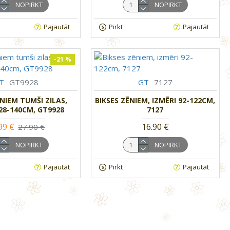
NOPIRKT
NOPIRKT
Pajautāt
Pirkt
Pajautāt
-21 %
T
GT9928
GT
7127
ĒNIEM TUMŠI ZILAS,
BIKSES ZĒNIEM, IZMĒRI 92-122CM,
128-140CM, GT9928
7127
99 €
16.90 €
27.90 €
NOPIRKT
NOPIRKT
Pajautāt
Pirkt
Pajautāt