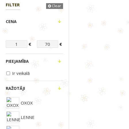
FILTER
Clear
CENA
€
€
PIEEJAMĪBA
Ir veikalā
RAŽOTĀJI
OXOX
LENNE