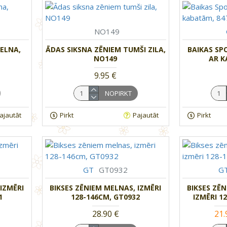
NO149
ELNA,
ĀDAS SIKSNA ZĒNIEM TUMŠI ZILA,
BAIKAS SP
NO149
AR K
9.95 €
NOPIRKT
ajautāt
Pirkt
Pajautāt
Pirkt
GT
GT0932
G
 IZMĒRI
BIKSES ZĒNIEM MELNAS, IZMĒRI
BIKSES ZĒ
1
128-146CM, GT0932
IZMĒRI 1
28.90 €
21.