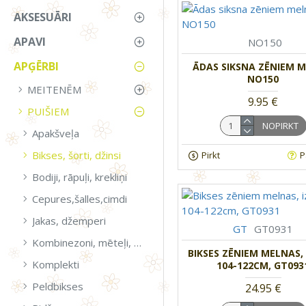
AKSESUĀRI
APAVI
NO150
APĢĒRBI
ĀDAS SIKSNA ZĒNIEM M
NO150
MEITENĒM
9.95 €
PUIŠIEM
NOPIRKT
Apakšveļa
Bikses, šorti, džinsi
Pirkt
P
Bodiji, rāpuļi, krekliņi
Cepures,šalles,cimdi
Jakas, džemperi
GT
GT0931
Kombinezoni, mēteļi, virsjakas
BIKSES ZĒNIEM MELNAS,
Komplekti
104-122CM, GT093
Peldbikses
24.95 €