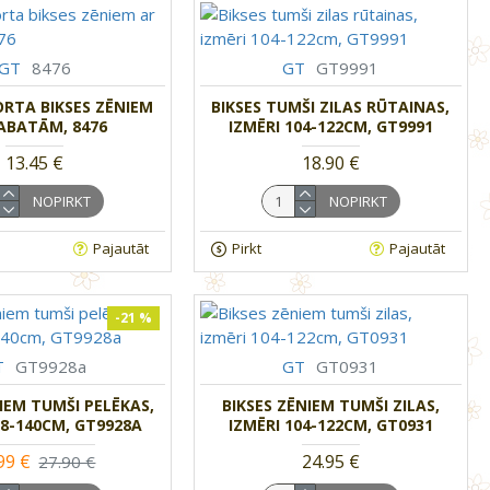
GT
8476
GT
GT9991
ORTA BIKSES ZĒNIEM
BIKSES TUMŠI ZILAS RŪTAINAS,
ABATĀM, 8476
IZMĒRI 104-122CM, GT9991
13.45 €
18.90 €
NOPIRKT
NOPIRKT
Pajautāt
Pirkt
Pajautāt
-21 %
T
GT9928a
GT
GT0931
NIEM TUMŠI PELĒKAS,
BIKSES ZĒNIEM TUMŠI ZILAS,
28-140CM, GT9928A
IZMĒRI 104-122CM, GT0931
99 €
24.95 €
27.90 €