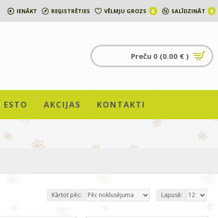
IENĀKT
REĢISTRĒTIES
VĒLMJU GROZS
SALĪDZINĀT
0
0
Preču 0 (0.00 € )
ESTO
AKCIJAS
KONTAKTI
Kārtot pēc:
Lapusē: