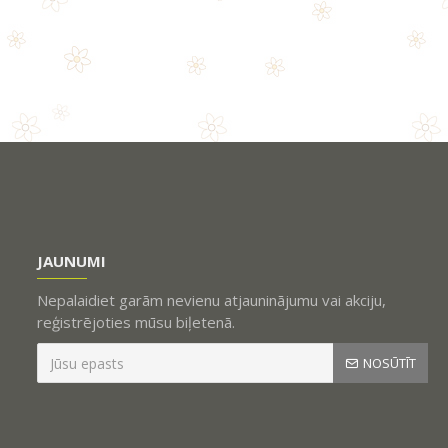
JAUNUMI
Nepalaidiet garām nevienu atjauninājumu vai akciju,
reģistrējoties mūsu biļetenā.
NOSŪTĪT