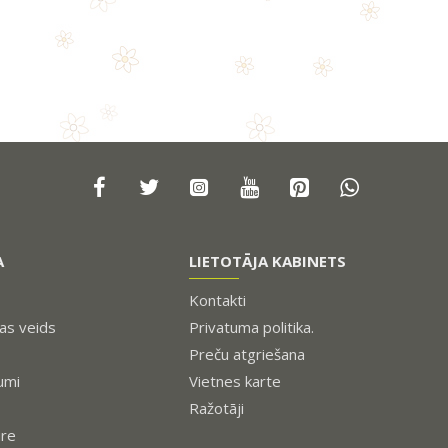
A
LIETOTĀJA KABINETS
Kontakti
s veids
Privatuma politika.
Preču atgriešana
umi
Vietnes karte
Ražotāji
ure