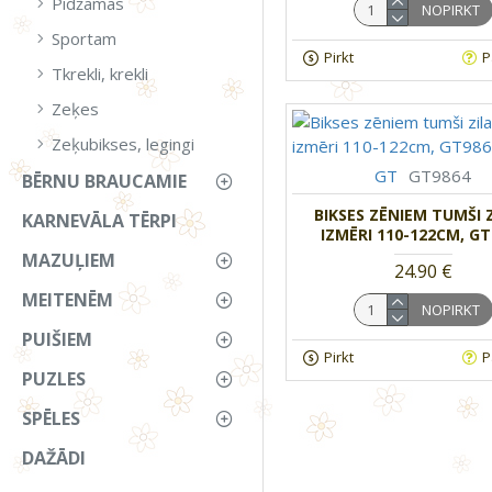
Pidžamas
NOPIRKT
Sportam
Pirkt
P
Tkrekli, krekli
Zeķes
Zeķubikses, legingi
GT
GT9864
BĒRNU BRAUCAMIE
BIKSES ZĒNIEM TUMŠI Z
KARNEVĀLA TĒRPI
IZMĒRI 110-122CM, GT
MAZUĻIEM
24.90 €
MEITENĒM
NOPIRKT
PUIŠIEM
Pirkt
P
PUZLES
SPĒLES
DAŽĀDI