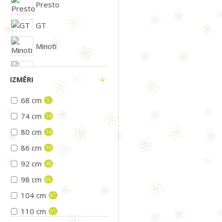
Presto
GT
Minoti
HUPPA
IZMĒRI
Gamex
68 cm
5
74 cm
14
HRYNCEWICZ
80 cm
14
86 cm
19
92 cm
48
98 cm
66
104 cm
87
110 cm
91