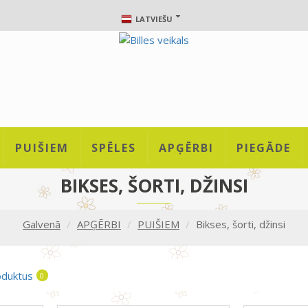
LATVIEŠU
PUIŠIEM
SPĒLES
APĢĒRBI
PIEGĀDE
BIKSES, ŠORTI, DŽINSI
Galvenā
APĢĒRBI
PUIŠIEM
Bikses, šorti, džinsi
oduktus
0