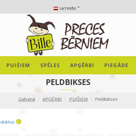
LATVIEŠU
PUIŠIEM
SPĒLES
APĢĒRBI
PIEGĀDE
PELDBIKSES
Galvenā
APĢĒRBI
PUIŠIEM
Peldbikses
oduktus
0