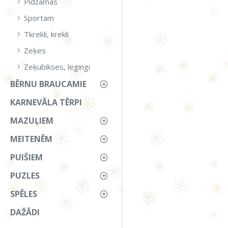
Pidžamas
Sportam
Tkrekli, krekli
Zeķes
Zeķubikses, legingi
BĒRNU BRAUCAMIE
KARNEVĀLA TĒRPI
MAZUĻIEM
MEITENĒM
PUIŠIEM
PUZLES
SPĒLES
DAŽĀDI