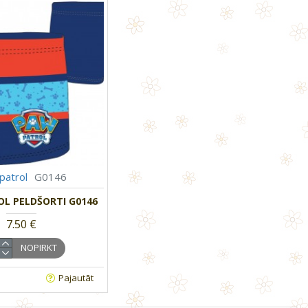
patrol
G0146
L PELDŠORTI G0146
7.50 €
NOPIRKT
Pajautāt