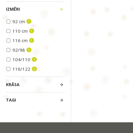
IZMĒRI
92 cm
1
110 cm
1
116 cm
1
92/98
1
104/110
1
116/122
2
KRĀSA
TAGI