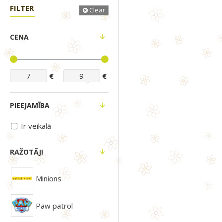
FILTER
Clear
CENA
€
€
PIEEJAMĪBA
Ir veikalā
RAŽOTĀJI
Minions
Paw patrol