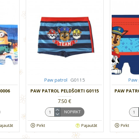
Paw patrol
G0115
Paw 
0006
PAW PATROL PELDŠORTI G0115
PAW PATRO
7.50 €
NOPIRKT
ajautāt
Pirkt
Pajautāt
Pirkt