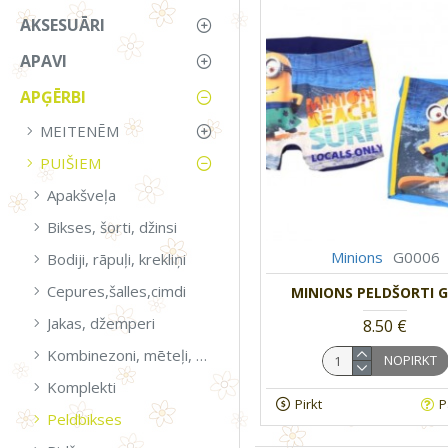
AKSESUĀRI
APAVI
APĢĒRBI
MEITENĒM
PUIŠIEM
Apakšveļa
Bikses, šorti, džinsi
Minions
G0006
Bodiji, rāpuļi, krekliņi
Cepures,šalles,cimdi
MINIONS PELDŠORTI G
Jakas, džemperi
8.50 €
Kombinezoni, mēteļi, virsjakas
NOPIRKT
Komplekti
Pirkt
P
Peldbikses