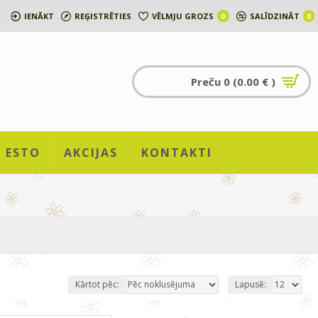
IENĀKT
REĢISTRĒTIES
VĒLMJU GROZS
SALĪDZINĀT
0
0
Preču 0 (0.00 € )
ESTO
AKCIJAS
KONTAKTI
Kārtot pēc:
Lapusē: