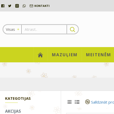
KONTAKTI
Visas
MAZUĻIEM
MEITENĒM
KATEGOTIJAS
Salīdzināt pr
AKCIJAS