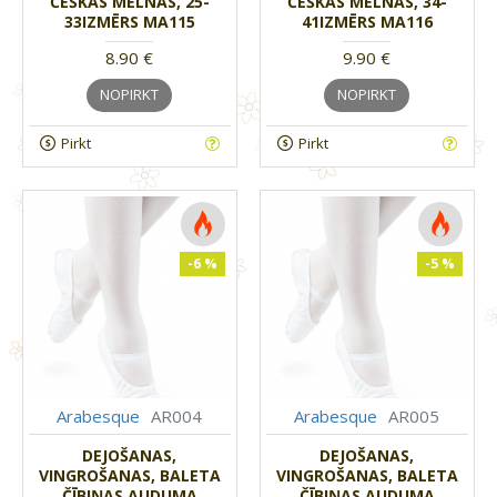
ČEŠKAS MELNAS, 25-
ČEŠKAS MELNAS, 34-
33IZMĒRS MA115
41IZMĒRS MA116
8.90 €
9.90 €
NOPIRKT
NOPIRKT
Pirkt
Pirkt
-6 %
-5 %
Arabesque
AR004
Arabesque
AR005
DEJOŠANAS,
DEJOŠANAS,
VINGROŠANAS, BALETA
VINGROŠANAS, BALETA
ČĪBIŅAS AUDUMA
ČĪBIŅAS AUDUMA