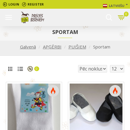
LOGIN
REGISTER
LATVIEŠU
0
SPORTAM
Galvenā
APĢĒRBI
PUIŠIEM
Sportam
0