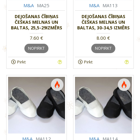
M&A
MA25
M&A
MA113
DEJOŠANAS ČĪBIŅAS
DEJOŠANAS ČĪBIŅAS
ČEŠKAS MELNAS UN
ČEŠKAS MELNAS UN
BALTAS, 25,5-29IZMĒRS
BALTAS, 30-34,5 IZMĒRS
7.60 €
8.00 €
NOPIRKT
NOPIRKT
Pirkt
Pirkt
M&A
MA112
M&A
MA114