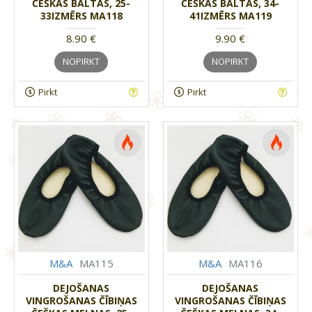
ČEŠKAS BALTAS, 25-
ČEŠKAS BALTAS, 34-
33IZMĒRS MA118
41IZMĒRS MA119
8.90 €
9.90 €
NOPIRKT
NOPIRKT
Pirkt
Pirkt
M&A
MA115
M&A
MA116
DEJOŠANAS
DEJOŠANAS
VINGROŠANAS ČĪBIŅAS
VINGROŠANAS ČĪBIŅAS