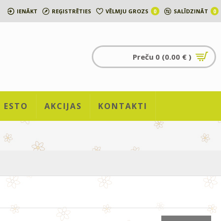
IENĀKT
REĢISTRĒTIES
VĒLMJU GROZS
SALĪDZINĀT
0
0
Preču 0 (0.00 € )
ESTO
AKCIJAS
KONTAKTI