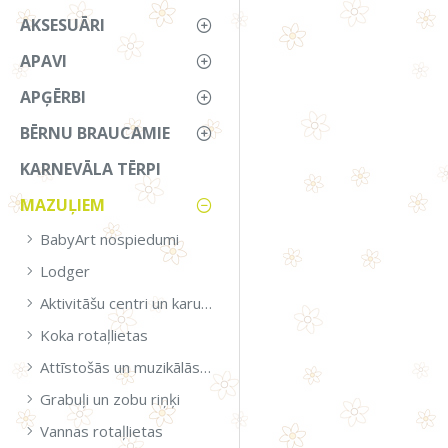
AKSESUĀRI
APAVI
APĢĒRBI
BĒRNU BRAUCAMIE
KARNEVĀLA TĒRPI
MAZUĻIEM
BabyArt nospiedumi
Lodger
Aktivitāšu centri un karuseļi
Koka rotaļlietas
Attīstošās un muzikālās rotaļlietas
Grabuļi un zobu riņķi
Vannas rotaļlietas