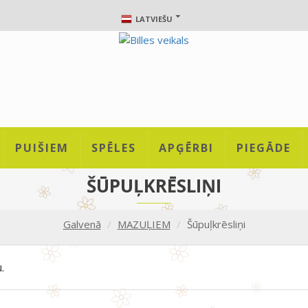
LATVIEŠU
PUIŠIEM
SPĒLES
APĢĒRBI
PIEGĀDE
ŠŪPUĻKRĒSLIŅI
Galvenā
MAZUĻIEM
Šūpuļkrēsliņi
.