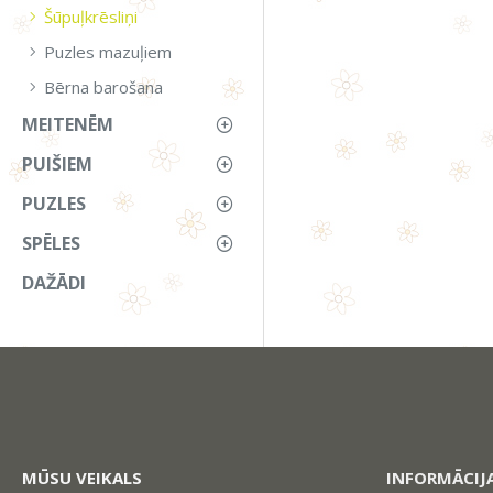
Šūpuļkrēsliņi
Puzles mazuļiem
Bērna barošana
MEITENĒM
PUIŠIEM
PUZLES
SPĒLES
DAŽĀDI
MŪSU VEIKALS
INFORMĀCIJ