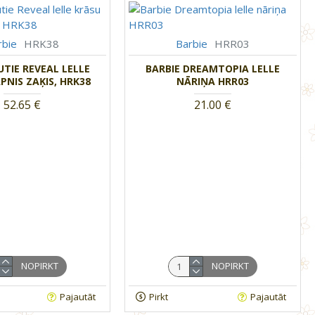
rbie
HRK38
Barbie
HRR03
UTIE REVEAL LELLE
BARBIE DREAMTOPIA LELLE
PNIS ZAĶIS, HRK38
NĀRIŅA HRR03
52.65 €
21.00 €
NOPIRKT
NOPIRKT
Pajautāt
Pirkt
Pajautāt