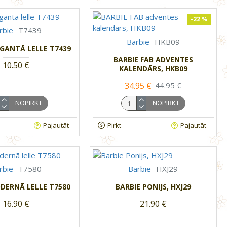
-22 %
rbie
T7439
Barbie
HKB09
EGANTĀ LELLE T7439
BARBIE FAB ADVENTES
10.50 €
KALENDĀRS, HKB09
34.95 €
44.95 €
NOPIRKT
NOPIRKT
Pajautāt
Pirkt
Pajautāt
rbie
T7580
Barbie
HXJ29
DERNĀ LELLE T7580
BARBIE PONIJS, HXJ29
16.90 €
21.90 €