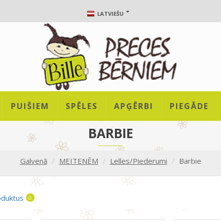
LATVIEŠU
PUIŠIEM
SPĒLES
APĢĒRBI
PIEGĀDE
BARBIE
Galvenā
MEITENĒM
Lelles/Piederumi
Barbie
oduktus
0