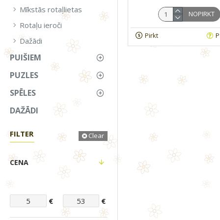
Mīkstās rotaļlietas
NOPIRKT
Rotaļu ieroči
Pirkt
P
Dažādi
PUIŠIEM
PUZLES
SPĒLES
DAŽĀDI
FILTER
Clear
CENA
€
€