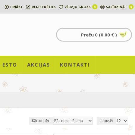
IENĀKT
REĢISTRĒTIES
VĒLMJU GROZS
SALĪDZINĀT
0
0
Preču 0 (0.00 € )
ESTO
AKCIJAS
KONTAKTI
Kārtot pēc:
Lapusē: