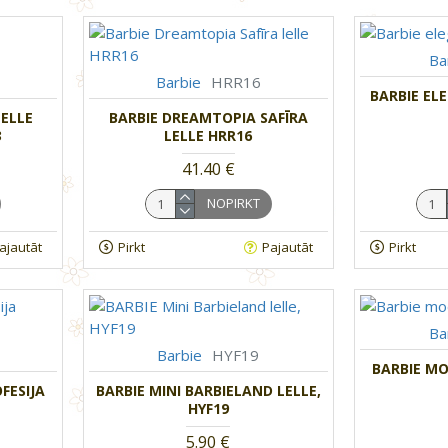
Ba
Barbie
HRR16
BARBIE EL
ELLE
BARBIE DREAMTOPIA SAFĪRA
3
LELLE HRR16
41.40 €
NOPIRKT
ajautāt
Pirkt
Pajautāt
Pirkt
Ba
Barbie
HYF19
BARBIE MO
FESIJA
BARBIE MINI BARBIELAND LELLE,
HYF19
5.90 €