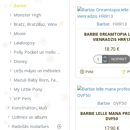
Barbie
Monster High
Barbie
HRR13
Bratz, Bratzillaz, Winx
Moxie
BARBIE DREAMTOPIA L
VIENRADZIS HRR1
Lalaloopsy
18.70 €
Polly Pocket un Hello Kitty
NOPIRKT
Disney
Leļļu mājas un mēbeles
Pirkt
P
Mazuļi Baby Born, Famosa un aksesuāri
My Little Pony
VIP Pets
Barbie
DVF50
Konstruktori, kluči
BARBIE LELLE MANA PRO
Uzlīmes un albumi
DVF50
Radošās nodarbes
17.90 €