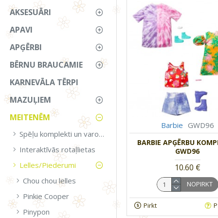
AKSESUĀRI
APAVI
APĢĒRBI
BĒRNU BRAUCAMIE
KARNEVĀLA TĒRPI
MAZUĻIEM
MEITENĒM
Barbie
GWD96
Spēļu komplekti un varoņi
BARBIE APĢĒRBU KOMP
Interaktīvās rotaļlietas
GWD96
Lelles/Piederumi
10.60 €
Chou chou lelles
NOPIRKT
Pinkie Cooper
Pirkt
P
Pinypon