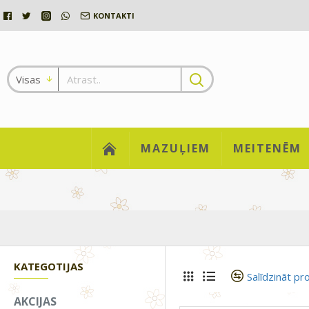
KONTAKTI
Visas
MAZUĻIEM
MEITENĒM
KATEGOTIJAS
Salīdzināt pr
AKCIJAS