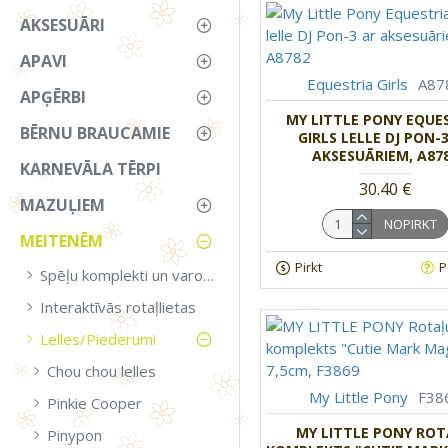
AKSESUĀRI
APAVI
Equestria Girls
A87
APĢĒRBI
MY LITTLE PONY EQUE
BĒRNU BRAUCAMIE
GIRLS LELLE DJ PON-
AKSESUĀRIEM, A87
KARNEVĀLA TĒRPI
30.40 €
MAZUĻIEM
NOPIRKT
MEITENĒM
Pirkt
P
Spēļu komplekti un varoņi
Interaktīvās rotaļlietas
Lelles/Piederumi
Chou chou lelles
My Little Pony
F38
Pinkie Cooper
MY LITTLE PONY RO
Pinypon