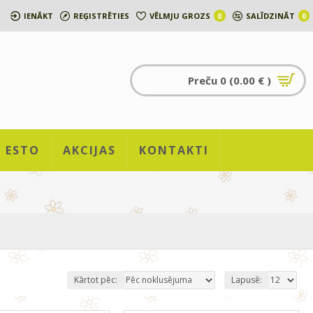
IENĀKT
REĢISTRĒTIES
VĒLMJU GROZS
SALĪDZINĀT
0
0
Preču 0 (0.00 € )
ESTO
AKCIJAS
KONTAKTI
Kārtot pēc:
Lapusē: