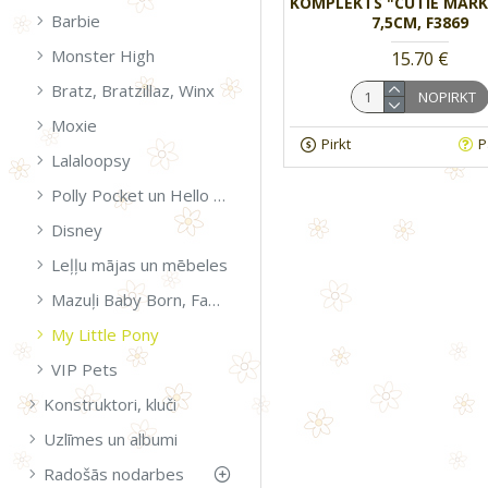
KOMPLEKTS "CUTIE MARK
Barbie
7,5CM, F3869
Monster High
15.70 €
Bratz, Bratzillaz, Winx
NOPIRKT
Moxie
Pirkt
P
Lalaloopsy
Polly Pocket un Hello Kitty
Disney
Leļļu mājas un mēbeles
Mazuļi Baby Born, Famosa un aksesuāri
My Little Pony
VIP Pets
Konstruktori, kluči
Uzlīmes un albumi
Radošās nodarbes