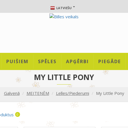
LATVIEŠU
PUIŠIEM
SPĒLES
APĢĒRBI
PIEGĀDE
MY LITTLE PONY
Galvenā
MEITENĒM
Lelles/Piederumi
My Little Pony
oduktus
0