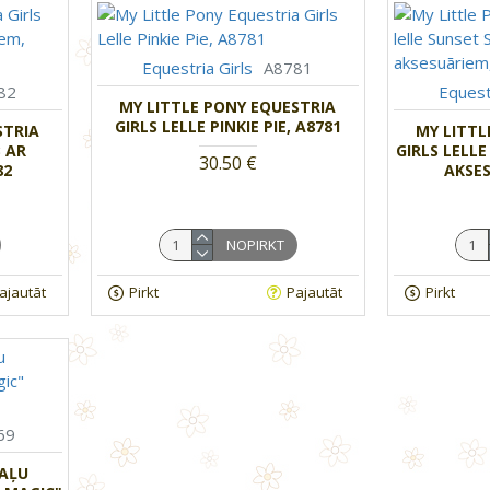
Equestria Girls
A8781
82
Equest
MY LITTLE PONY EQUESTRIA
GIRLS LELLE PINKIE PIE, A8781
STRIA
MY LITTL
3 AR
GIRLS LELL
30.50 €
82
AKSES
NOPIRKT
ajautāt
Pirkt
Pajautāt
Pirkt
69
TAĻU