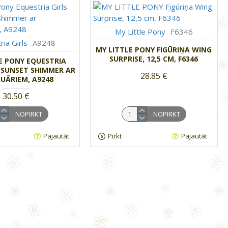
My Little Pony
F6346
ria Girls
A9248
MY LITTLE PONY FIGŪRIŅA WING
SURPRISE, 12,5 CM, F6346
E PONY EQUESTRIA
E SUNSET SHIMMER AR
28.85 €
UĀRIEM, A9248
30.50 €
NOPIRKT
NOPIRKT
Pajautāt
Pirkt
Pajautāt