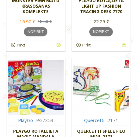
MONSTER HIGH MATU
PLAYGO ROTAĻLIETA
KRĀSOŠANAS
LIGHT UP FASHION
KOMPLEKTS
TRACING DESK 7770
16.90 €
22.25 €
18.50 €
NOPIRKT
NOPIRKT
Pirkt
Pirkt
PlayGo
PG7353
Quercetti
2171
PLAYGO ROTAĻLIETA
QUERCETTI SPĒLE FILO
MAGIC MANDALA
MINI, 2171