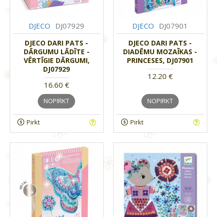
DJECO
DJ07929
DJECO
DJ07901
DJECO DARI PATS -
DJECO DARI PATS -
DĀRGUMU LĀDĪTE -
DIADĒMU MOZAĪKAS -
VĒRTĪGIE DĀRGUMI,
PRINCESES, DJ07901
DJ07929
12.20 €
16.60 €
NOPIRKT
NOPIRKT
Pirkt
Pirkt