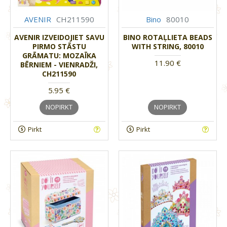
AVENIR
CH211590
Bino
80010
AVENIR IZVEIDOJIET SAVU
BINO ROTAĻLIETA BEADS
PIRMO STĀSTU
WITH STRING, 80010
GRĀMATU: MOZAĪKA
11.90 €
BĒRNIEM - VIENRADŽI,
CH211590
5.95 €
NOPIRKT
NOPIRKT
Pirkt
Pirkt