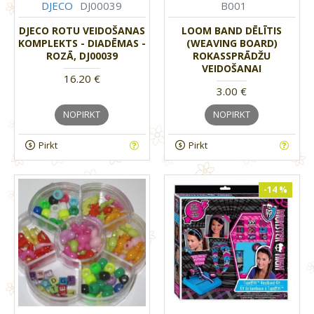
DJECO
DJ00039
B001
DJECO ROTU VEIDOŠANAS
LOOM BAND DĒLĪTIS
KOMPLEKTS - DIADĒMAS -
(WEAVING BOARD)
ROZĀ, DJ00039
ROKASSPRĀDŽU
VEIDOŠANAI
16.20 €
3.00 €
NOPIRKT
NOPIRKT
Pirkt
Pirkt
-14 %