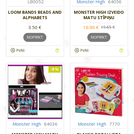
LB0052
Monster High
64056
LOOM BANDS BEADS AND
MONSTER HIGH IZVEIDO
ALPHABETS
MATU STĪPIŅU
3.50 €
16.90 €
19.65 €
NOPIRKT
NOPIRKT
Pirkt
Pirkt
-9 %
Monster High
64036
Monster High
7770