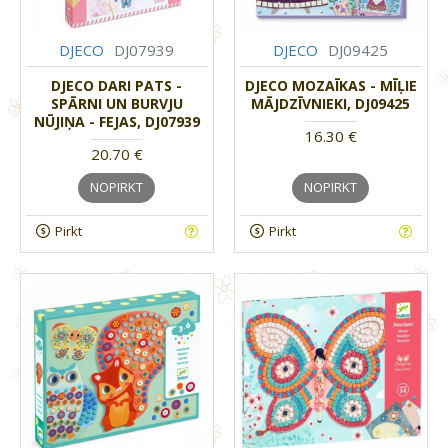
DJECO
DJ07939
DJECO
DJ09425
DJECO DARI PATS -
DJECO MOZAĪKAS - MĪĻIE
SPĀRNI UN BURVJU
MĀJDZĪVNIEKI, DJ09425
NŪJIŅA - FEJAS, DJ07939
16.30 €
20.70 €
NOPIRKT
NOPIRKT
Pirkt
Pirkt