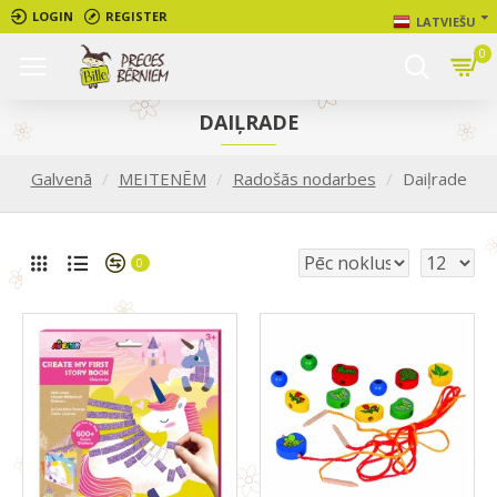
LOGIN
REGISTER
LATVIEŠU
0
DAIĻRADE
Galvenā
MEITENĒM
Radošās nodarbes
Daiļrade
0