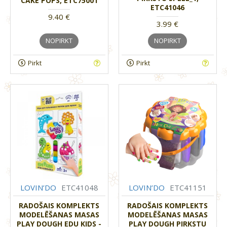
CAKE POPS, ETC75001
ETC41046
9.40 €
3.99 €
NOPIRKT
NOPIRKT
Pirkt
Pirkt
LOVIN’DO
ETC41048
LOVIN’DO
ETC41151
RADOŠAIS KOMPLEKTS
RADOŠAIS KOMPLEKTS
MODELĒŠANAS MASAS
MODELĒŠANAS MASAS
PLAY DOUGH EDU KIDS -
PLAY DOUGH PIRKSTU