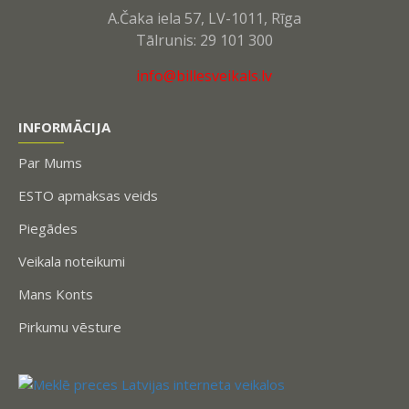
A.Čaka iela 57, LV-1011, Rīga
Tālrunis: 29 101 300
info@billesveikals.lv
INFORMĀCIJA
Par Mums
ESTO apmaksas veids
Piegādes
Veikala noteikumi
Mans Konts
Pirkumu vēsture