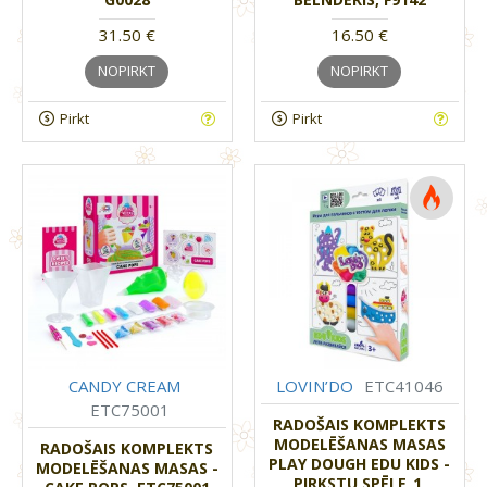
31.50 €
16.50 €
NOPIRKT
NOPIRKT
Pirkt
Pirkt
CANDY CREAM
LOVIN’DO
ETC41046
ETC75001
RADOŠAIS KOMPLEKTS
MODELĒŠANAS MASAS
RADOŠAIS KOMPLEKTS
PLAY DOUGH EDU KIDS -
MODELĒŠANAS MASAS -
PIRKSTU SPĒLE_1,