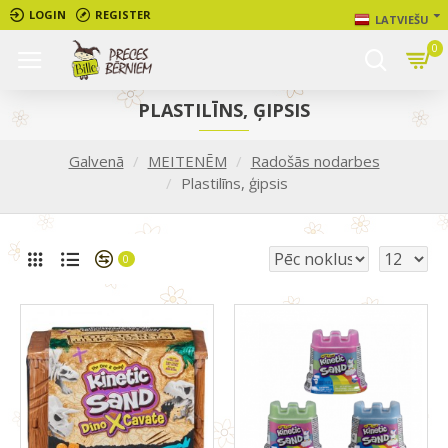
LOGIN
REGISTER
LATVIEŠU
0
PLASTILĪNS, ĢIPSIS
Galvenā
MEITENĒM
Radošās nodarbes
Plastilīns, ģipsis
0