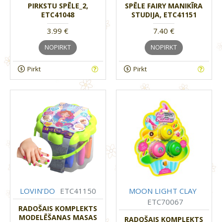
PIRKSTU SPĒLE_2,
SPĒLE FAIRY MANIKĪRA
ETC41048
STUDIJA, ETC41151
3.99 €
7.40 €
NOPIRKT
NOPIRKT
Pirkt
Pirkt
LOVIN’DO
ETC41150
MOON LIGHT CLAY
ETC70067
RADOŠAIS KOMPLEKTS
MODELĒŠANAS MASAS
RADOŠAIS KOMPLEKTS