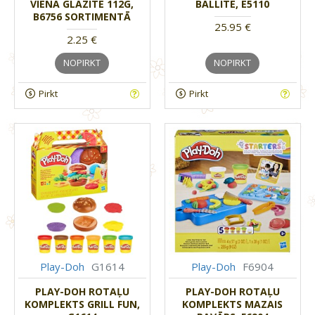
VIENA GLĀZĪTE 112G,
BALLĪTE, E5110
B6756 SORTIMENTĀ
25.95 €
2.25 €
NOPIRKT
NOPIRKT
Pirkt
Pirkt
Play-Doh
G1614
Play-Doh
F6904
PLAY-DOH ROTAĻU
PLAY-DOH ROTAĻU
KOMPLEKTS GRILL FUN,
KOMPLEKTS MAZAIS