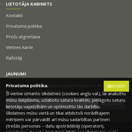
LIETOTĀJA KABINETS
Kontakti
Privatuma politika.
Preču atgriešana
Vietnes karte
Ražotāji
JAUNUMI
Nepalaidiet garām nevienu atjauninājumu vai akciju,
Privatuma politika.
AIZVĒRT
reģistrējoties mūsu biļetenā.
Šī vietne izmanto sīkdatnes (cookies angļu val.), lai analizētu
mūsu datplūsmu, uzlabotu satura kvalitāti, pielāgotu saturu
NOSŪTĪT
lietotāju vajadzībām un optimizētu tās darbību.
Sīkdatnes mūsu vietā un tikai atbilstoši norādītajiem
mērķiem var pārvaldīt arī mūsu sadarbības partneri
(trešās personas – datu apstrādātāji (operatori),
Copyright © 2021, Billesveikals.lv, RedPill Web design studio