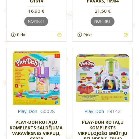
G1614
PAVĀRS, F6904
16.90 €
21.50 €
NOPIRKT
NOPIRKT
Pirkt
Pirkt
Play-Doh
G0028
Play-Doh
F9142
PLAY-DOH ROTAĻU
PLAY-DOH ROTAĻU
KOMPLEKTS SALDĒJUMA
KOMPLEKTS
VARAVĪKSNES VIRPUĻI,
VIRPUĻOJOŠO SMŪTIJU
G0028
BELNDERIS, F9142