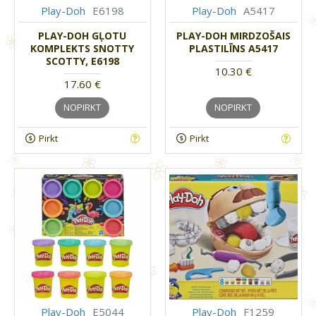
Play-Doh
E6198
Play-Doh
A5417
PLAY-DOH GĻOTU
PLAY-DOH MIRDZOŠAIS
KOMPLEKTS SNOTTY
PLASTILĪNS A5417
SCOTTY, E6198
10.30 €
17.60 €
NOPIRKT
NOPIRKT
Pirkt
Pirkt
Play-Doh
E5044
Play-Doh
F1259