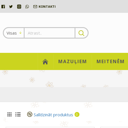
KONTAKTI
Visas
MAZUĻIEM
MEITENĒM
Salīdzināt produktus
0