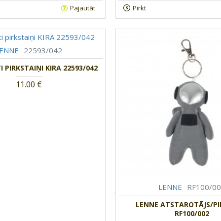
Pajautāt
Pirkt
LENNE
22593/042
I PIRKSTAIŅI KIRA 22593/042
11.00 €
LENNE
RF100/0
LENNE ATSTAROTĀJS/PI
RF100/002