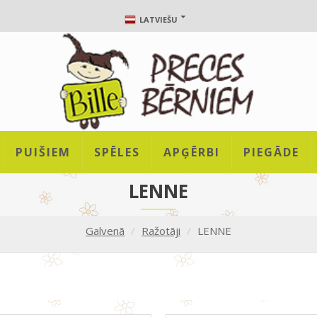
LATVIEŠU
PUIŠIEM
SPĒLES
APĢĒRBI
PIEGĀDE
LENNE
Galvenā
Ražotāji
LENNE