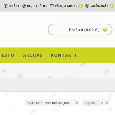
IENĀKT
REĢISTRĒTIES
VĒLMJU GROZS
SALĪDZINĀT
0
0
Preču 0 (0.00 € )
ESTO
AKCIJAS
KONTAKTI
Šķirošana:
Lapusē: