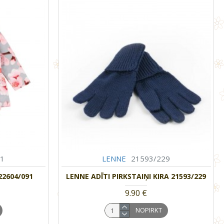
91
LENNE
21593/229
22604/091
LENNE ADĪTI PIRKSTAIŅI KIRA 21593/229
9.90 €
NOPIRKT