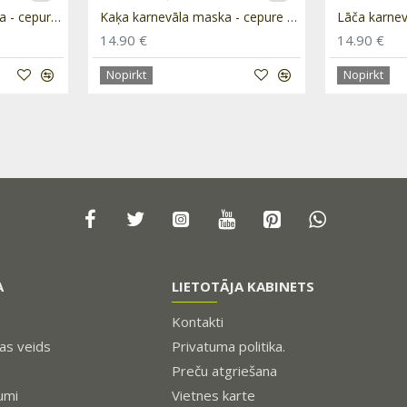
Lapsas karnevāla maska - cepure un aste "Lapsa" PRE016
Kaķa karnevāla maska - cepure un aste "Kaķis" PRE017
14.90 €
14.90 €
Nopirkt
Nopirkt
A
LIETOTĀJA KABINETS
Kontakti
s veids
Privatuma politika.
Preču atgriešana
umi
Vietnes karte