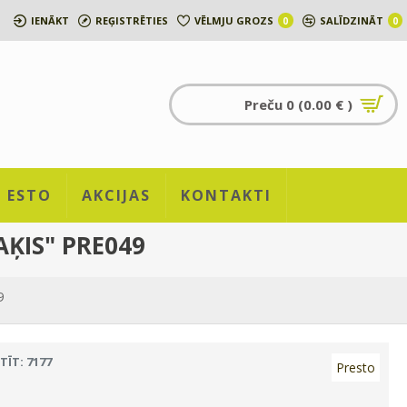
IENĀKT
REĢISTRĒTIES
VĒLMJU GROZS
SALĪDZINĀT
0
0
Preču 0 (0.00 € )
ESTO
AKCIJAS
KONTAKTI
ĶIS" PRE049
9
TĪT: 7177
Presto