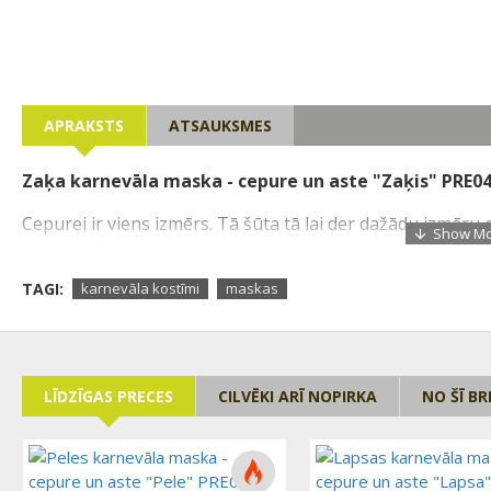
APRAKSTS
ATSAUKSMES
Zaķa karnevāla maska - cepure un aste "Zaķis" PRE0
Cepurei ir viens izmērs. Tā šūta tā lai der dažādu izmēru
iesienas. Paredzēta galvas augšējā daļā. Mugurpusē visu
TAGI:
karnevāla kostīmi
maskas
LĪDZĪGAS PRECES
CILVĒKI ARĪ NOPIRKA
NO ŠĪ B