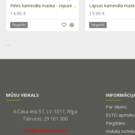
Peles karnevāla maska - cepure un aste "Pele" PRE013
14.90 €
15.90 €
Nopirkt
Nopirkt
. .
MŪSU VEIKALS
INFORMĀCIJ
Par Mums
A.Čaka iela 57, LV-1011, Rīga
ESTO apmaksa
Tālrunis: 29 101 300
Piegādes
info@billesveikals.lv
Veikala noteik