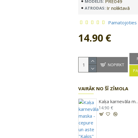
PRE049
MODELIS:
Ir noliktavā
ATRODAS:
Pamatojoties
14.90 €
NOPIRKT
PA
VAIRĀK NO ŠĪ ZĪMOLA
Kaķa karnevāla maska - cepure un ast
14.90 €