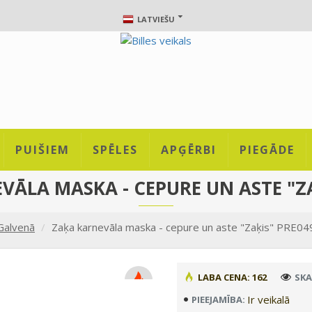
LATVIEŠU
PUIŠIEM
SPĒLES
APĢĒRBI
PIEGĀDE
VĀLA MASKA - CEPURE UN ASTE "ZA
Galvenā
Zaķa karnevāla maska - cepure un aste "Zaķis" PRE04
LABA CENA: 162
SKA
Ir veikalā
PIEEJAMĪBA: