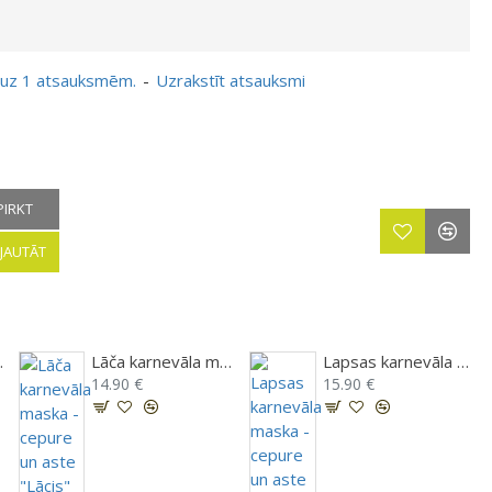
 uz 1 atsauksmēm.
-
Uzrakstīt atsauksmi
PIRKT
JAUTĀT
e "Kaķis" PRE017
Lāča karnevāla maska - cepure un aste "Lācis" PRE056
Lapsas karnevāla maska - cepure un aste "Lapsa" PRE016
14.90 €
15.90 €