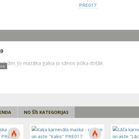
49
 galvām. Jo mazāka galva jo sānos pūka dziļāk
 aizmugurējo galvas daļu nenosedz.
RENDA
NO ŠĪS KATEGORIJAS