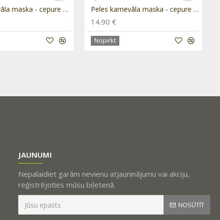
Lāča karnevāla maska - cepure un aste "Lācis" PRE056
Peles karnevāla maska - cepure un aste "Pele" PRE062
14.90 €
Nopirkt
JAUNUMI
Nepalaidiet garām nevienu atjauninājumu vai akciju,
reģistrējoties mūsu biļetenā.
NOSŪTĪT