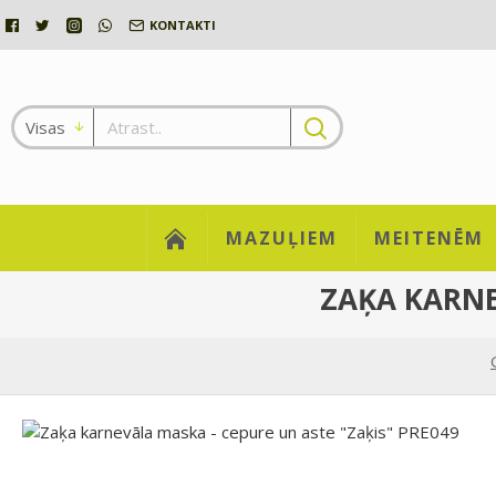
KONTAKTI
Visas
MAZUĻIEM
MEITENĒM
ZAĶA KARNE